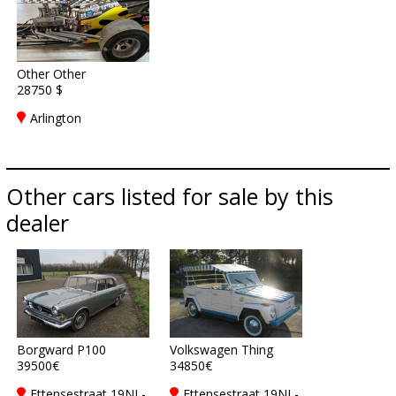
Other Other
28750 $
Arlington
Other cars listed for sale by this
dealer
Borgward P100
Volkswagen Thing
39500€
34850€
Ettensestraat 19NL-
Ettensestraat 19NL-