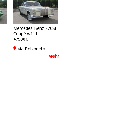
Mercedes-Benz 220SE
Coupé w111
47900€
Via Bolzonella
y
35013 Cittadella -
Mehr
Padova - PD, Italy