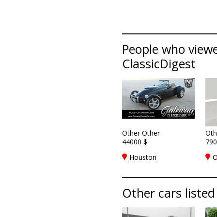
People who viewe
ClassicDigest
Other Other
Oth
44000 $
790
Houston
O
Other cars listed