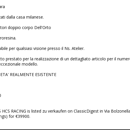
ara
ati dalla casa milanese.
tori doppio corpo Dell'Orto
roresina.
bile per qualsiasi visione presso il Ns. Atelier.
to prestato per la realizzazione di un dettagliato articolo per il nume
eccezionale modello.
ETA' REALMENTE ESISTENTE
0
HCS RACING is listed zu verkaufen on ClassicDigest in Via Bolzonella
ngs) for €39900.