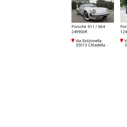
Porsche 911 / 964
Por
249900€
124
Via Bolzonella
V
35013 Cittadella -
3
Padova - PD, Italy
P