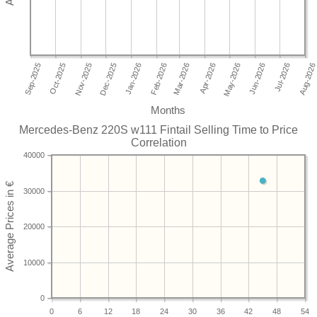
Months
Mercedes-Benz 220S w111 Fintail Selling Time to Price
Correlation
40000
30000
20000
10000
0
0
6
12
18
24
30
36
42
48
54