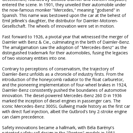
entered the scene. In 1901, they unveiled their automobile under
the now-famous moniker "Mercedes," meaning "godsend" in
Spanish. This name was bestowed upon the car at the behest of
Emil Jellinek's daughter, the distributor for Daimler-Motoren-
Gesellschaft. The wheels of innovation were set in motion.
Fast forward to 1926, a pivotal year that witnessed the merger of
Daimler with Benz & Cie., culminating in the birth of Daimler-Benz.
The amalgamation saw the adoption of "Mercedes-Benz" as the
distinguished trademark for their automobiles, fusing the legacies
of two visionary entities into one.
Contrary to perceptions of conservatism, the trajectory of
Daimler-Benz unfolds as a chronicle of industry firsts. From the
introduction of the honeycomb radiator to the float carburetor,
and the pioneering implementation of four-wheel brakes in 1924,
Daimler-Benz consistently pushed the boundaries of automotive
innovation. The diesel-powered Mercedes-Benz 260 D in 1936
marked the inception of diesel engines in passenger cars. The
iconic Mercedes-Benz 300SL Gullwing made history as the first car
with direct fuel injection, albeit the Gutbrod's tiny 2-stroke engine
can claim precedence.
Safety innovations became a hallmark, with Béla Barényi's
patented safety cell design in the "Ponton"-models in 1951,