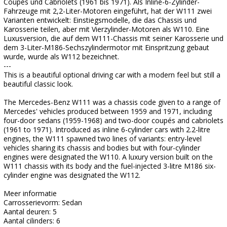
Coupés und Cabriolets (1961 bis 1971). Als Inline-6-Zylinder-
Fahrzeuge mit 2,2-Liter-Motoren eingeführt, hat der W111 zwei
Varianten entwickelt: Einstiegsmodelle, die das Chassis und
Karosserie teilen, aber mit Vierzylinder-Motoren als W110. Eine
Luxusversion, die auf dem W111-Chassis mit seiner Karosserie und
dem 3-Liter-M186-Sechszylindermotor mit Einspritzung gebaut
wurde, wurde als W112 bezeichnet.
---
This is a beautiful optional driving car with a modern feel but still a
beautiful classic look.
The Mercedes-Benz W111 was a chassis code given to a range of
Mercedes' vehicles produced between 1959 and 1971, including
four-door sedans (1959-1968) and two-door coupés and cabriolets
(1961 to 1971). Introduced as inline 6-cylinder cars with 2.2-litre
engines, the W111 spawned two lines of variants: entry-level
vehicles sharing its chassis and bodies but with four-cylinder
engines were designated the W110. A luxury version built on the
W111 chassis with its body and the fuel-injected 3-litre M186 six-
cylinder engine was designated the W112.
Meer informatie
Carrosserievorm: Sedan
Aantal deuren: 5
Aantal cilinders: 6