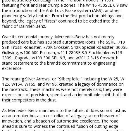
featuring front and rear crumple zones. The W116 450SEL 6.9 saw
the introduction of the Anti-Lock Brake system (ABS), another
pioneering safety feature. From the first production airbags and
beyond, the legacy of "firsts" continued to be etched into the
fabric of Daimler-Benz.
Over its centennial journey, Mercedes-Benz has not merely
produced cars but has sculpted automotive icons. The SSKL, 710
SSK Trossi Roadster, 770K Grosser, 540K Spezial Roadster, 300SL
Gullwing, w100 600 Pullman, w111 280SE 3.5 Flachkühler, w113
230SL Pagoda, w109 300 SEL 6.3, and w201 2.3-16 Cosworth
stand testament to the brand's commitment to engineering
excellence.
The roaring Silver Arrows, or "Silberpfeile," including the W 25, W
125, W154, W165, and W196, created a legacy of dominance on
the racetrack. These machines were not merely cars; they were
expressions of precision, speed, and an indomitable spirit that left
their competitors in the dust.
As Mercedes-Benz marches into the future, it does so not just as
an automaker but as a custodian of a legacy, a torchbearer of
innovation, and a beacon of automotive excellence. The road
ahead is sure to witness the continued fusion of cutting-edge