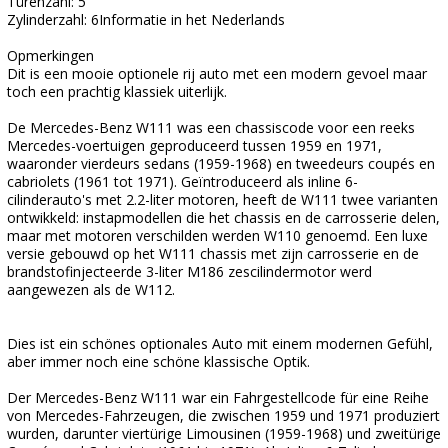
Türenzahl: 5
Zylinderzahl: 6Informatie in het Nederlands
Opmerkingen
Dit is een mooie optionele rij auto met een modern gevoel maar
toch een prachtig klassiek uiterlijk.
De Mercedes-Benz W111 was een chassiscode voor een reeks
Mercedes-voertuigen geproduceerd tussen 1959 en 1971,
waaronder vierdeurs sedans (1959-1968) en tweedeurs coupés en
cabriolets (1961 tot 1971). Geïntroduceerd als inline 6-
cilinderauto's met 2.2-liter motoren, heeft de W111 twee varianten
ontwikkeld: instapmodellen die het chassis en de carrosserie delen,
maar met motoren verschilden werden W110 genoemd. Een luxe
versie gebouwd op het W111 chassis met zijn carrosserie en de
brandstofinjecteerde 3-liter M186 zescilindermotor werd
aangewezen als de W112.
Dies ist ein schönes optionales Auto mit einem modernen Gefühl,
aber immer noch eine schöne klassische Optik.
Der Mercedes-Benz W111 war ein Fahrgestellcode für eine Reihe
von Mercedes-Fahrzeugen, die zwischen 1959 und 1971 produziert
wurden, darunter viertürige Limousinen (1959-1968) und zweitürige