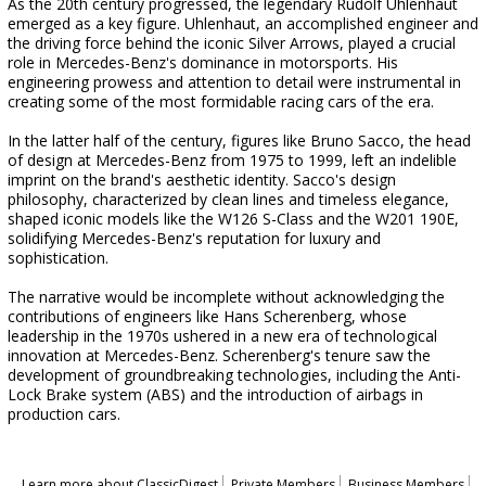
As the 20th century progressed, the legendary Rudolf Uhlenhaut
emerged as a key figure. Uhlenhaut, an accomplished engineer and
the driving force behind the iconic Silver Arrows, played a crucial
role in Mercedes-Benz's dominance in motorsports. His
engineering prowess and attention to detail were instrumental in
creating some of the most formidable racing cars of the era.
In the latter half of the century, figures like Bruno Sacco, the head
of design at Mercedes-Benz from 1975 to 1999, left an indelible
imprint on the brand's aesthetic identity. Sacco's design
philosophy, characterized by clean lines and timeless elegance,
shaped iconic models like the W126 S-Class and the W201 190E,
solidifying Mercedes-Benz's reputation for luxury and
sophistication.
The narrative would be incomplete without acknowledging the
contributions of engineers like Hans Scherenberg, whose
leadership in the 1970s ushered in a new era of technological
innovation at Mercedes-Benz. Scherenberg's tenure saw the
development of groundbreaking technologies, including the Anti-
Lock Brake system (ABS) and the introduction of airbags in
production cars.
Learn more about ClassicDigest
Private Members
Business Members