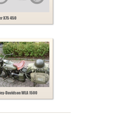
er X75 450
ley-Davidson WLA 1500