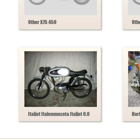
Other X75 450
Oth
Italjet Italemmezeta Italjet 0.0
Har