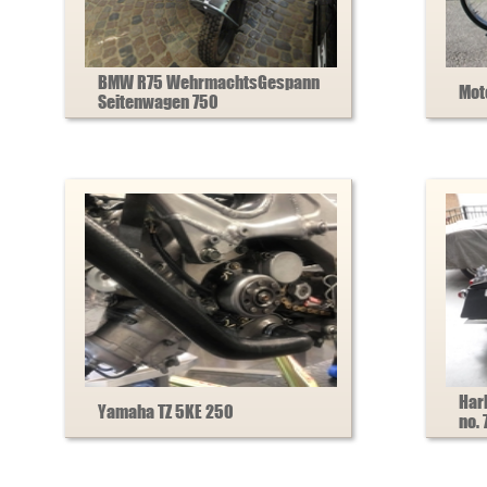
BMW R75 WehrmachtsGespann
Mot
Seitenwagen 750
Har
Yamaha TZ 5KE 250
no. 