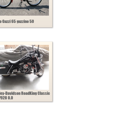
o Guzzi 65 guzzino 50
ley-Davidson RoadKing Classic
7928 0.0