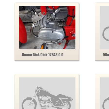
Demm Dick Dick 12348 0.0
Oth