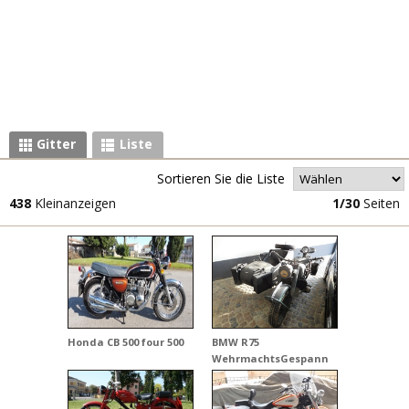
Gitter
Liste
Sortieren Sie die Liste
438
Kleinanzeigen
1/30
Seiten
Honda CB 500 four 500
BMW R75
WehrmachtsGespann
Seitenwagen 750