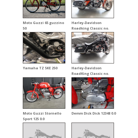
Moto Guzzi 65 guzzino
Harley-Davidson
50
Roadking Classic no.
2644 0.0
Yamaha TZ 5KE 250
Harley-Davidson
RoadKing Classic no.
7928 0.0
Moto Guzzi Stornello
Demm Dick Dick 12348 0.0
Sport 125 0.0