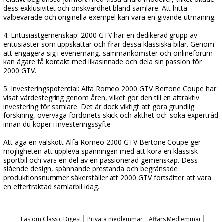
dess exklusivitet och önskvärdhet bland samlare. Att hitta
välbevarade och originella exempel kan vara en givande utmaning.
4. Entusiastgemenskap: 2000 GTV har en dedikerad grupp av
entusiaster som uppskattar och firar dessa klassiska bilar. Genom
att engagera sig i evenemang, sammankomster och onlineforum
kan ägare få kontakt med likasinnade och dela sin passion för
2000 GTV.
5. Investeringspotential: Alfa Romeo 2000 GTV Bertone Coupe har
visat värdestegring genom åren, vilket gör den till en attraktiv
investering för samlare. Det är dock viktigt att göra grundlig
forskning, överväga fordonets skick och äkthet och söka expertråd
innan du köper i investeringssyfte.
Att äga en välskött Alfa Romeo 2000 GTV Bertone Coupe ger
möjligheten att uppleva spänningen med att köra en klassisk
sportbil och vara en del av en passionerad gemenskap. Dess
slående design, spännande prestanda och begränsade
produktionsnummer säkerställer att 2000 GTV fortsätter att vara
en eftertraktad samlarbil idag.
Läs om Classic Digest
Privata medlemmar
Affärs Medlemmar