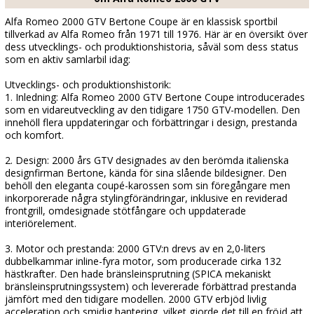
Alfa Romeo 2000 GTV Bertone Coupe är en klassisk sportbil
tillverkad av Alfa Romeo från 1971 till 1976. Här är en översikt över
dess utvecklings- och produktionshistoria, såväl som dess status
som en aktiv samlarbil idag:
Utvecklings- och produktionshistorik:
1. Inledning: Alfa Romeo 2000 GTV Bertone Coupe introducerades
som en vidareutveckling av den tidigare 1750 GTV-modellen. Den
innehöll flera uppdateringar och förbättringar i design, prestanda
och komfort.
2. Design: 2000 års GTV designades av den berömda italienska
designfirman Bertone, kända för sina slående bildesigner. Den
behöll den eleganta coupé-karossen som sin föregångare men
inkorporerade några stylingförändringar, inklusive en reviderad
frontgrill, omdesignade stötfångare och uppdaterade
interiörelement.
3. Motor och prestanda: 2000 GTV:n drevs av en 2,0-liters
dubbelkammar inline-fyra motor, som producerade cirka 132
hästkrafter. Den hade bränsleinsprutning (SPICA mekaniskt
bränsleinsprutningssystem) och levererade förbättrad prestanda
jämfört med den tidigare modellen. 2000 GTV erbjöd livlig
acceleration och smidig hantering, vilket gjorde det till en fröjd att