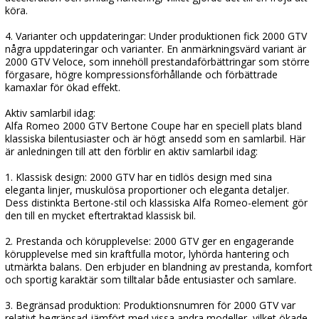
köra.
4. Varianter och uppdateringar: Under produktionen fick 2000 GTV
några uppdateringar och varianter. En anmärkningsvärd variant är
2000 GTV Veloce, som innehöll prestandaförbättringar som större
förgasare, högre kompressionsförhållande och förbättrade
kamaxlar för ökad effekt.
Aktiv samlarbil idag:
Alfa Romeo 2000 GTV Bertone Coupe har en speciell plats bland
klassiska bilentusiaster och är högt ansedd som en samlarbil. Här
är anledningen till att den förblir en aktiv samlarbil idag:
1. Klassisk design: 2000 GTV har en tidlös design med sina
eleganta linjer, muskulösa proportioner och eleganta detaljer.
Dess distinkta Bertone-stil och klassiska Alfa Romeo-element gör
den till en mycket eftertraktad klassisk bil.
2. Prestanda och körupplevelse: 2000 GTV ger en engagerande
körupplevelse med sin kraftfulla motor, lyhörda hantering och
utmärkta balans. Den erbjuder en blandning av prestanda, komfort
och sportig karaktär som tilltalar både entusiaster och samlare.
3. Begränsad produktion: Produktionsnumren för 2000 GTV var
relativt begränsad jämfört med vissa andra modeller, vilket ökade