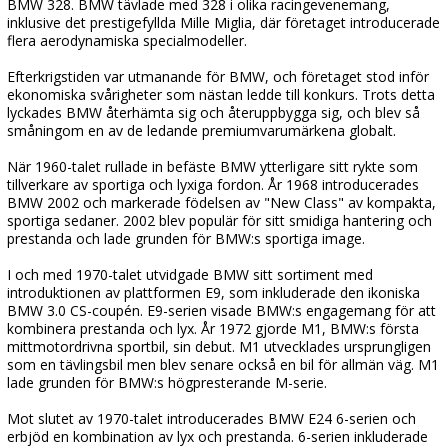
BMW 328. BMW tävlade med 328 i olika racingevenemang,
inklusive det prestigefyllda Mille Miglia, där företaget introducerade
flera aerodynamiska specialmodeller.
Efterkrigstiden var utmanande för BMW, och företaget stod inför
ekonomiska svårigheter som nästan ledde till konkurs. Trots detta
lyckades BMW återhämta sig och återuppbygga sig, och blev så
småningom en av de ledande premiumvarumärkena globalt.
När 1960-talet rullade in befäste BMW ytterligare sitt rykte som
tillverkare av sportiga och lyxiga fordon. År 1968 introducerades
BMW 2002 och markerade födelsen av "New Class" av kompakta,
sportiga sedaner. 2002 blev populär för sitt smidiga hantering och
prestanda och lade grunden för BMW:s sportiga image.
I och med 1970-talet utvidgade BMW sitt sortiment med
introduktionen av plattformen E9, som inkluderade den ikoniska
BMW 3.0 CS-coupén. E9-serien visade BMW:s engagemang för att
kombinera prestanda och lyx. År 1972 gjorde M1, BMW:s första
mittmotordrivna sportbil, sin debut. M1 utvecklades ursprungligen
som en tävlingsbil men blev senare också en bil för allmän väg. M1
lade grunden för BMW:s högpresterande M-serie.
Mot slutet av 1970-talet introducerades BMW E24 6-serien och
erbjöd en kombination av lyx och prestanda. 6-serien inkluderade