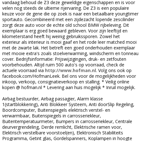
vandaag behoud de Z3 deze geweldige eigenschappen en is voor
velen nog steeds de ultieme rijervaring. De Z3 is een populaire
keuze voor de gene die op zoek is naar een betaalbare youngtimer
sportauto. Gecombineerd met een zijdezacht lopende zescilinder
zorgt deze auto voor de echte old school BMW rijbeleving. Dit
exemplaar is erg goed bewaard gebleven. Voor zijn leeftijd en
kilometerstand heeft hij weinig gebruikssporen. Zowel het
exterieur als interieur is mooi gaaf en het rode leer matched mooi
met de zwarte lak. Het betreft een goed onderhouden exemplaar
met mooie extra's zoals stoelverwarming, windscherm en tonneau
cover. Bedrijfsinformatie: Prijswijzigingen, druk- en zetfouten
voorbehouden. Altijd ruim 500 auto's op voorraad, check de
actuele voorraad via
http://www.hofman.nl
. Volg ons ook op
facebook.com/HofmanLeek. Bel ons voor de mogelijkheden voor
inkoop, verkoop, consignatieverkoop en stalling. * Veilig online
kopen @ hofman.nl * Levering aan huis mogelijk * Inruil mogelijk.
Airbag bestuurder, Airbag passagier, Alarm klasse
1(startblokkering), Anti Blokkeer Systeem, Anti doorSlip Regeling,
Boordcomputer, Buitenspiegels elektrisch verstel- en
verwarmbaar, Buitenspiegels in carrosseriekleur,
Buitentemperatuurmeter, Bumpers in carrosseriekleur, Centrale
deurvergrendeling, Derde remlicht, Elektrische ramen voor,
Elektrisch verstelbare voorstoel(en), Elektronisch Stabiliteits
Programma, Getint glas, Gordelspanners, Koplampen in hoogte