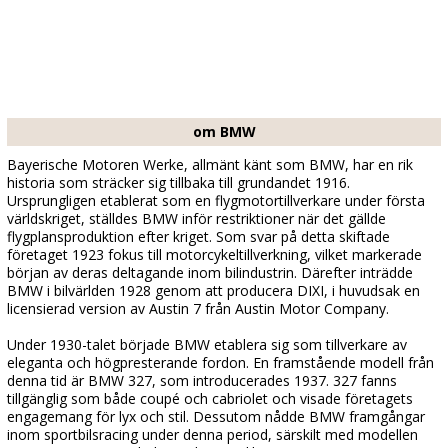
om BMW
Bayerische Motoren Werke, allmänt känt som BMW, har en rik
historia som sträcker sig tillbaka till grundandet 1916.
Ursprungligen etablerat som en flygmotortillverkare under första
världskriget, ställdes BMW inför restriktioner när det gällde
flygplansproduktion efter kriget. Som svar på detta skiftade
företaget 1923 fokus till motorcykeltillverkning, vilket markerade
början av deras deltagande inom bilindustrin. Därefter inträdde
BMW i bilvärlden 1928 genom att producera DIXI, i huvudsak en
licensierad version av Austin 7 från Austin Motor Company.
Under 1930-talet började BMW etablera sig som tillverkare av
eleganta och högpresterande fordon. En framstående modell från
denna tid är BMW 327, som introducerades 1937. 327 fanns
tillgänglig som både coupé och cabriolet och visade företagets
engagemang för lyx och stil. Dessutom nådde BMW framgångar
inom sportbilsracing under denna period, särskilt med modellen