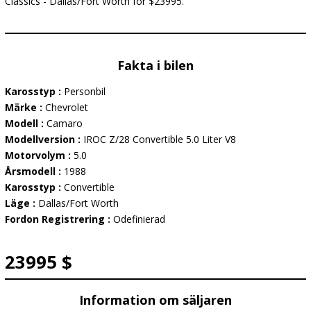
Classics - Dallas/Fort Worth for $23995.
Fakta i bilen
Karosstyp :
Personbil
Märke :
Chevrolet
Modell :
Camaro
Modellversion :
IROC Z/28 Convertible 5.0 Liter V8
Motorvolym :
5.0
Årsmodell :
1988
Karosstyp :
Convertible
Läge :
Dallas/Fort Worth
Fordon Registrering :
Odefinierad
23995 $
Information om säljaren