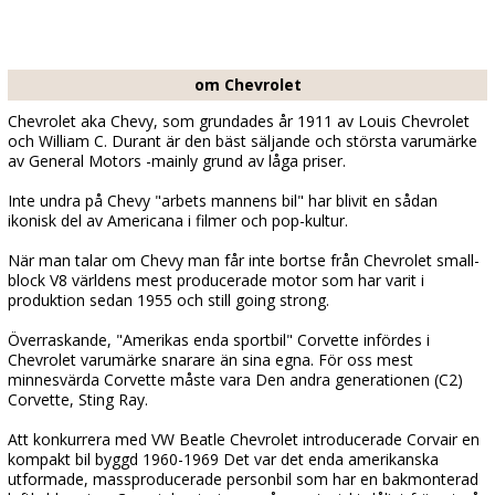
om Chevrolet
Chevrolet aka Chevy, som grundades år 1911 av Louis Chevrolet
och William C. Durant är den bäst säljande och största varumärke
av General Motors -mainly grund av låga priser.
Inte undra på Chevy "arbets mannens bil" har blivit en sådan
ikonisk del av Americana i filmer och pop-kultur.
När man talar om Chevy man får inte bortse från Chevrolet small-
block V8 världens mest producerade motor som har varit i
produktion sedan 1955 och still going strong.
Överraskande, "Amerikas enda sportbil" Corvette infördes i
Chevrolet varumärke snarare än sina egna. För oss mest
minnesvärda Corvette måste vara Den andra generationen (C2)
Corvette, Sting Ray.
Att konkurrera med VW Beatle Chevrolet introducerade Corvair en
kompakt bil byggd 1960-1969 Det var det enda amerikanska
utformade, massproducerade personbil som har en bakmonterad