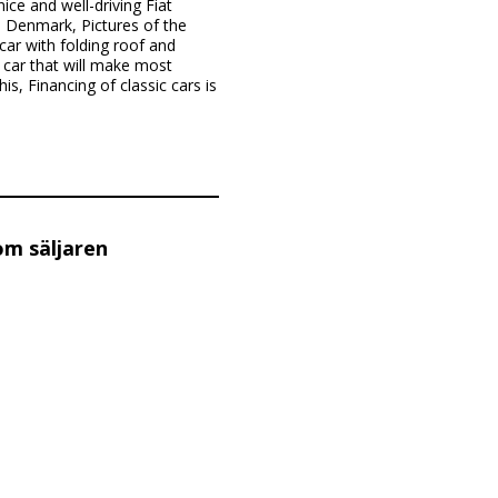
ce and well-driving Fiat
o Denmark, Pictures of the
car with folding roof and
 car that will make most
is, Financing of classic cars is
om säljaren