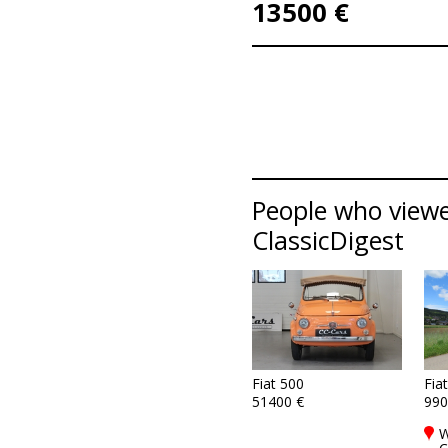
13500 €
People who viewed
ClassicDigest
Fiat 500
Fia
51400 €
990
W