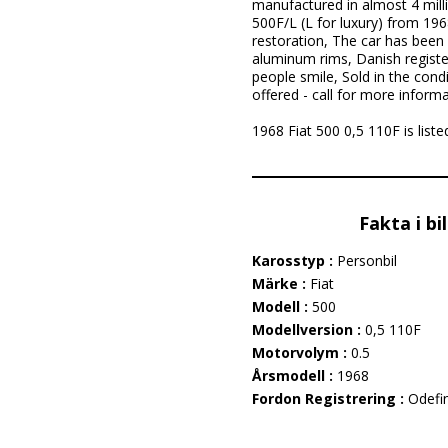
manufactured in almost 4 milli
500F/L (L for luxury) from 196
restoration, The car has been d
aluminum rims, Danish register
people smile, Sold in the condi
offered - call for more informa
1968 Fiat 500 0,5 110F is liste
Fakta i bi
Karosstyp :
Personbil
Märke :
Fiat
Modell :
500
Modellversion :
0,5 110F
Motorvolym :
0.5
Årsmodell :
1968
Fordon Registrering :
Odefi