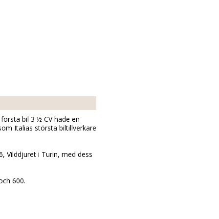
 första bil 3 ½ CV hade en
m Italias största biltillverkare
6, Vilddjuret i Turin, med dess
och 600.