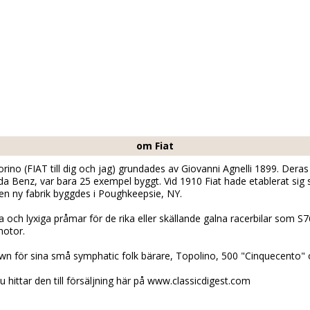
om Fiat
orino (FIAT till dig och jag) grundades av Giovanni Agnelli 1899. Deras
a Benz, var bara 25 exempel byggt. Vid 1910 Fiat hade etablerat sig so
 en ny fabrik byggdes i Poughkeepsie, NY.
ra och lyxiga pråmar för de rika eller skällande galna racerbilar som S7
motor.
own för sina små symphatic folk bärare, Topolino, 500 "Cinquecento" 
du hittar den till försäljning här på www.classicdigest.com