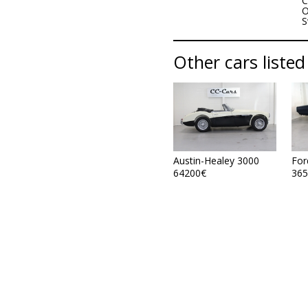
C
O
S
Other cars listed
Austin-Healey 3000
For
64200€
365