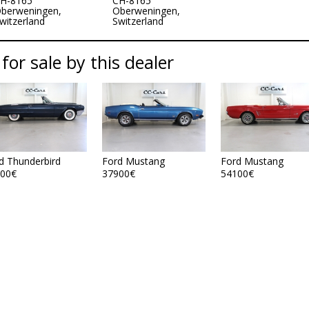
H-8165
CH-8165
berweningen,
Oberweningen,
witzerland
Switzerland
 for sale by this dealer
d Thunderbird
Ford Mustang
Ford Mustang
00€
37900€
54100€