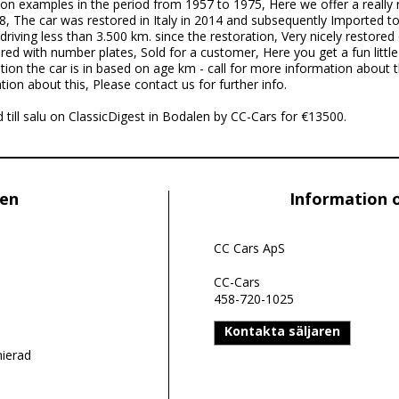
on examples in the period from 1957 to 1975, Here we offer a really ni
8, The car was restored in Italy in 2014 and subsequently Imported t
riving less than 3.500 km. since the restoration, Very nicely restored 
ed with number plates, Sold for a customer, Here you get a fun little
tion the car is in based on age km - call for more information about th
tion about this, Please contact us for further info.
d till salu on ClassicDigest in Bodalen by CC-Cars for €13500.
len
Information 
CC Cars ApS
CC-Cars
458-720-1025
Kontakta säljaren
nierad