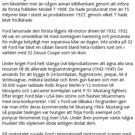
om bilvärlden mer än någon annan biltillverkare genom att införa
de första folkbilen Modell T 1908. De hade producerat mer än 15
miljoner bilar i slutet av produktionen 1927, genom vilket T hade
blivit föråldrade.
Ford lanserade den första lågpris V8-motor driven bil 1932. 1932
V8 var en omedelbar hit med överlägsen hantering och prestanda
för många betydligt mer expansiva bilar av dagen. Inte undra på 32
V8 Ford har blivit en sådan favorit bland heta rodders runt om i
världen med 32 Deuce Coupe som sin ikon.
Under kriget Ford helt stänga civil bilproduktionen att ägna alla sina
resurser till de allierade krigsansträngningarna (1942-1945) De
används för att bygga B-24 bombplan, flygmotorer, jeepar, M-4
stridsvagnar, militära lastbilar och Bren-gun bärare och mer än
30.000 super laddade Rolls Royce Merlin V-12 motorer till
Mosquito och Lancaster bombplan samt P-51 Mustang fighters.
Efter kriget Ford bilar i USA blev större och flashier tillsammans
med sina konkurrenter. I 60: s Ford var tillbaka i förgrunden igen
när man inför deras kommersiella hit Mustang 1964. Mustang var
så populär tävlingen var tvungen att följa Fords exempel och
ponycar fenomenet tog över USA. Under åren ponnyer växte några
muskler tills oljekrisen döda äntligen dödat dem.
På sextiotalet rusade Ford i internationell motorsport scenen med