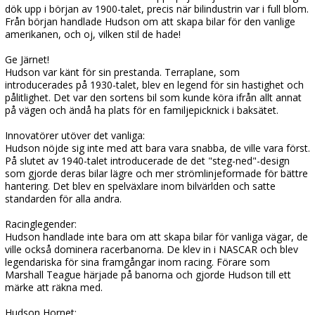
dök upp i början av 1900-talet, precis när bilindustrin var i full blom.
Från början handlade Hudson om att skapa bilar för den vanlige
amerikanen, och oj, vilken stil de hade!
Ge Järnet!
Hudson var känt för sin prestanda. Terraplane, som
introducerades på 1930-talet, blev en legend för sin hastighet och
pålitlighet. Det var den sortens bil som kunde köra ifrån allt annat
på vägen och ändå ha plats för en familjepicknick i baksätet.
Innovatörer utöver det vanliga:
Hudson nöjde sig inte med att bara vara snabba, de ville vara först.
På slutet av 1940-talet introducerade de det "steg-ned"-design
som gjorde deras bilar lägre och mer strömlinjeformade för bättre
hantering. Det blev en spelväxlare inom bilvärlden och satte
standarden för alla andra.
Racinglegender:
Hudson handlade inte bara om att skapa bilar för vanliga vägar, de
ville också dominera racerbanorna. De klev in i NASCAR och blev
legendariska för sina framgångar inom racing. Förare som
Marshall Teague härjade på banorna och gjorde Hudson till ett
märke att räkna med.
Hudson Hornet: