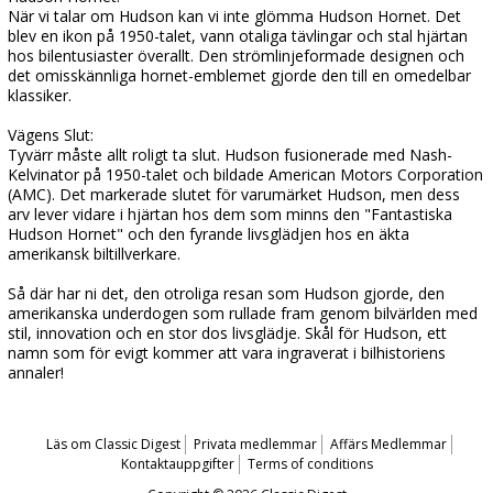
När vi talar om Hudson kan vi inte glömma Hudson Hornet. Det
blev en ikon på 1950-talet, vann otaliga tävlingar och stal hjärtan
hos bilentusiaster överallt. Den strömlinjeformade designen och
det omisskännliga hornet-emblemet gjorde den till en omedelbar
klassiker.
Vägens Slut:
Tyvärr måste allt roligt ta slut. Hudson fusionerade med Nash-
Kelvinator på 1950-talet och bildade American Motors Corporation
(AMC). Det markerade slutet för varumärket Hudson, men dess
arv lever vidare i hjärtan hos dem som minns den "Fantastiska
Hudson Hornet" och den fyrande livsglädjen hos en äkta
amerikansk biltillverkare.
Så där har ni det, den otroliga resan som Hudson gjorde, den
amerikanska underdogen som rullade fram genom bilvärlden med
stil, innovation och en stor dos livsglädje. Skål för Hudson, ett
namn som för evigt kommer att vara ingraverat i bilhistoriens
annaler!
Läs om Classic Digest
Privata medlemmar
Affärs Medlemmar
Kontaktauppgifter
Terms of conditions