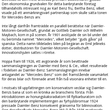
Den ekonomiska grundvalen för detta banbrytande företag
tillhandahölls intressant nog av Karl Benz fru, Bertha Benz, vilket
visade på ett anmärkningsvärt partnerskap som skulle sätta tonen
för Mercedes-Benzs arv.
Inte långt därifrån framträdde en parallell berättelse när Daimler-
Motoren-Gesellschaft, grundat av Gottlieb Daimler och Wilhelm
Maybach, kom in på scenen. År 1901 avslöjade de sin bil under det
nu berömda namnet "Mercedes", vilket betyder "guds gåva" på
spanska. Detta namn tilldelades bilen på begäran av Emil Jellineks
dotter, distributören för Daimler-Motoren-Gesellschaft.
Innovationshjulen sattes i rörelse.
Hoppa fram till 1926, ett avgörande år som bevittnade
sammanslagningen av Daimler med Benz & Cie., vilket resulterade
i födelsen av Daimler-Benz. Sammanslagningen innebar
antagandet av "Mercedes-Benz" som det framstående varumärket
för deras bilar och förenade arvet från två visionära enheter till en.
I motsats till uppfattningen om konservatism vecklar sig Daimler-
Benzs bana ut som en krönika av branschens första. Från
introduktionen av honungskaksradiatorn till flytkarburatorn och
den banbrytande implementeringen av fyrhjulsbromsar 1924
pressade Daimler-Benz konsekvent gränserna för bilinnovation.
Den dieselkraftade Mercedes-Benz 260 D från 1936 markerade