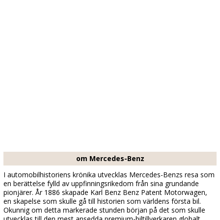
om Mercedes-Benz
I automobilhistoriens krönika utvecklas Mercedes-Benzs resa som
en berättelse fylld av uppfinningsrikedom från sina grundande
pionjärer. År 1886 skapade Karl Benz Benz Patent Motorwagen,
en skapelse som skulle gå till historien som världens första bil.
Okunnig om detta markerade stunden början på det som skulle
utvecklas till den mest ansedda premium-biltillverkaren globalt.