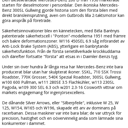
starten för dieselmotorer i personbilar. Den ikoniska Mercedes-
Benz 300SL Gullwing gjorde historia som den första bilen med
direkt bränsleinsprutning, även om Gutbrods lilla 2-taktsmotor kan
göra anspråk på företräde.
Säkerhetsinnovationer blev en kännetecken, med Béla Barényis
patenterade säkerhetscell i "Ponton"-modellerna 1951 med främre
och bakre deformationszoner. W116 450SEL 6.9 såg införandet av
Anti-Lock Brake System (ABS), ytterligare en banbrytande
säkerhetsfunktion. Från de första serietillverkade krockkuddarna
och därefter fortsatte "första" att etsas in i Daimler-Benzs tyg.
Under sin över hundra år långa resa har Mercedes-Benz inte bara
producerat bilar utan har skulpterat ikoner. SSKL, 710 SSK Trossi
Roadster, 770K Grosser, 540K Spezial Roadster, 300SL Gullwing,
w100 600 Pullman, w111 280SE 3.5 Flachkühler, w113 230SL
Pagoda, w109 300 SEL 6.3 och w201 2.3-16 Cosworth vittnar om
märkets engagemang för ingenjörsexcellens.
De dånande Silver Arrows, eller "Silberpfeile", inklusive W 25, W
125, W154, W165 och W196, skapade ett arv av dominans på
racerbanan. Dessa maskiner var inte bara bilar; de var uttryck för
precision, hastighet och en oövervinnelig anda som lämnade sina
konkurrenter i dammet.