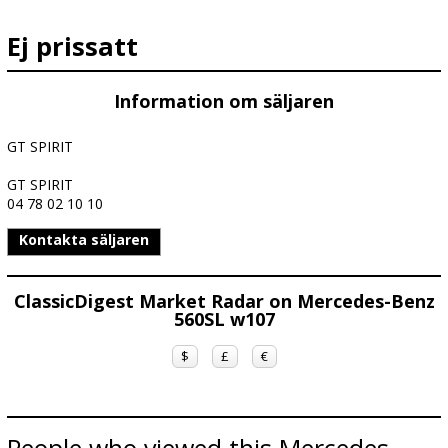
Ej prissatt
Information om säljaren
GT SPIRIT
GT SPIRIT
04 78 02 10 10
Kontakta säljaren
ClassicDigest Market Radar on Mercedes-Benz
560SL w107
$
£
€