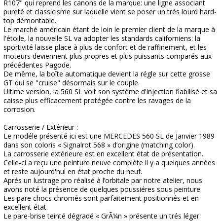
R107" qui reprend les canons de la marque: une ligne associant
pureté et classicisme sur laquelle vient se poser un trés lourd hard-
top démontable.
Le marché américain étant de loin le premier client de la marque à
l'étoile, la nouvelle SL va adopter les standards californiens: la
sportivité laisse place à plus de confort et de raffinement, et les
moteurs deviennent plus propres et plus puissants comparés aux
précédentes Pagode.
De même, la boîte automatique devient la régle sur cette grosse
GT qui se "cruise" désormais sur le couple.
Ultime version, la 560 SL voit son systéme d'injection fiabilisé et sa
caisse plus efficacement protégée contre les ravages de la
corrosion.
Carrosserie / Extérieur :
Le modéle présenté ici est une MERCEDES 560 SL de Janvier 1989
dans son coloris « Signalrot 568 » d’origine (matching color).
La carrosserie extérieure est en excellent état de présentation.
Celle-ci a reçu une peinture neuve compléte il y a quelques années
et reste aujourd'hui en état proche du neuf.
Aprés un lustrage pro réalisé à l’orbitale par notre atelier, nous
avons noté la présence de quelques poussiéres sous peinture.
Les pare chocs chromés sont parfaitement positionnés et en
excellent état.
Le pare-brise teinté dégradé « GrÃ¼n » présente un trés léger