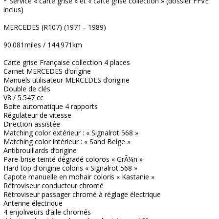
* Service « carte grise » et « carte grise collection » (dossier FFVE
inclus)
MERCEDES (R107) (1971 - 1989)
90.081miles / 144.971km
Carte grise Française collection 4 places
Carnet MERCEDES d’origine
Manuels utilisateur MERCEDES d’origine
Double de clés
V8 / 5.547 cc
Boite automatique 4 rapports
Régulateur de vitesse
Direction assistée
Matching color extérieur : « Signalrot 568 »
Matching color intérieur : « Sand Beige »
Antibrouillards d’origine
Pare-brise teinté dégradé coloros « GrÃ¼n »
Hard top d'origine coloris « Signalrot 568 »
Capote manuelle en mohair coloris « Kastanie »
Rétroviseur conducteur chromé
Rétroviseur passager chromé à réglage électrique
Antenne électrique
4 enjoliveurs d’aile chromés