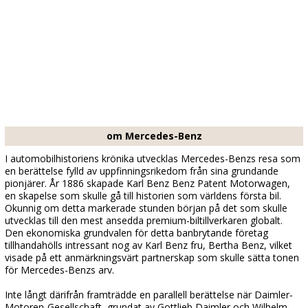
om Mercedes-Benz
I automobilhistoriens krönika utvecklas Mercedes-Benzs resa som
en berättelse fylld av uppfinningsrikedom från sina grundande
pionjärer. År 1886 skapade Karl Benz Benz Patent Motorwagen,
en skapelse som skulle gå till historien som världens första bil.
Okunnig om detta markerade stunden början på det som skulle
utvecklas till den mest ansedda premium-biltillverkaren globalt.
Den ekonomiska grundvalen för detta banbrytande företag
tillhandahölls intressant nog av Karl Benz fru, Bertha Benz, vilket
visade på ett anmärkningsvärt partnerskap som skulle sätta tonen
för Mercedes-Benzs arv.
Inte långt därifrån framträdde en parallell berättelse när Daimler-
Motoren-Gesellschaft, grundat av Gottlieb Daimler och Wilhelm