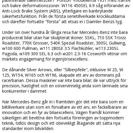
patenterade säkerhetscell i "Ponton"-modellerna 1951 med främre
och bakre deformationszoner. W116 450SEL 6.9 såg införandet av
Anti-Lock Brake System (ABS), ytterligare en banbrytande
säkerhetsfunktion. Från de första serietillverkade krockkuddarna
och därefter fortsatte "första" att etsas in i Daimler-Benzs tyg.
Under sin över hundra år långa resa har Mercedes-Benz inte bara
producerat bilar utan har skulpterat ikoner. SSKL, 710 SSK Trossi
Roadster, 770K Grosser, 540K Spezial Roadster, 300SL Gullwing,
w100 600 Pullman, w111 280SE 3.5 Flachkühler, w113 230SL
Pagoda, w109 300 SEL 6.3 och w201 2.3-16 Cosworth vittnar om
märkets engagemang för ingenjörsexcellens.
De dånande Silver Arrows, eller "Silberpfeile", inklusive W 25, W
125, W154, W165 och W196, skapade ett arv av dominans på
racerbanan. Dessa maskiner var inte bara bilar; de var uttryck för
precision, hastighet och en oövervinnelig anda som lämnade sina
konkurrenter i dammet.
När Mercedes-Benz går in i framtiden gör det inte bara som en
biltillverkare utan som en förvaltare av ett arv, en fackelbärare av
innovation och en fyr av bilaexcellens. Vägen framåt kommer
säkerligen att bevittna den fortsatta föreningen av toppmodern
teknik, tidlös design och ett obevekligt åtagande att sätta nya
standarder inom bilvärlden.