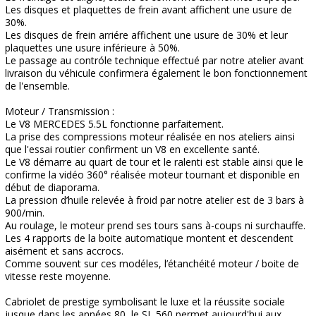
Les disques et plaquettes de frein avant affichent une usure de
30%.
Les disques de frein arriére affichent une usure de 30% et leur
plaquettes une usure inférieure à 50%.
Le passage au contróle technique effectué par notre atelier avant
livraison du véhicule confirmera également le bon fonctionnement
de l'ensemble.
Moteur / Transmission :
Le V8 MERCEDES 5.5L fonctionne parfaitement.
La prise des compressions moteur réalisée en nos ateliers ainsi
que l'essai routier confirment un V8 en excellente santé.
Le V8 démarre au quart de tour et le ralenti est stable ainsi que le
confirme la vidéo 360° réalisée moteur tournant et disponible en
début de diaporama.
La pression d’huile relevée à froid par notre atelier est de 3 bars à
900/min.
Au roulage, le moteur prend ses tours sans à-coups ni surchauffe.
Les 4 rapports de la boite automatique montent et descendent
aisément et sans accrocs.
Comme souvent sur ces modéles, l’étanchéité moteur / boite de
vitesse reste moyenne.
Cabriolet de prestige symbolisant le luxe et la réussite sociale
jusque dans les années 80, le SL 560 permet aujourd'hui aux