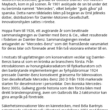
Maybach, kom in på scenen. År 1901 avslöjade de sin bil under det
nu berömda namnet "Mercedes", vilket betyder "guds gåva" på
spanska. Detta namn tilldelades bilen på begäran av Emil Jellineks
dotter, distributören för Daimler-Motoren-Gesellschaft.
Innovationshjulen sattes i rörelse.
Hoppa fram till 1926, ett avgörande år som bevittnade
sammanslagningen av Daimler med Benz & Cie., vilket resulterade
i födelsen av Daimler-Benz. Sammanslagningen innebar
antagandet av "Mercedes-Benz" som det framstående varumärket
för deras bilar och förenade arvet från två visionära enheter till en.
I motsats till uppfattningen om konservatism vecklar sig Daimler-
Benzs bana ut som en krönika av branschens första. Från
introduktionen av honungskaksradiatorn till flytkarburatorn och
den banbrytande implementeringen av fyrhjulsbromsar 1924
pressade Daimler-Benz konsekvent gränserna för bilinnovation.
Den dieselkraftade Mercedes-Benz 260 D från 1936 markerade
starten för dieselmotorer i personbilar. Den ikoniska Mercedes-
Benz 300SL Gullwing gjorde historia som den första bilen med
direkt bränsleinsprutning, även om Gutbrods lilla 2-taktsmotor kan
göra anspråk på företräde.
Säkerhetsinnovationer blev en kännetecken, med Béla Barényis