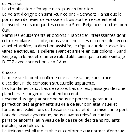
de vitesse.
La climatisation d'époque n'est plus en fonction.
Le volant d'origine en simili-cuir coloris « Schwarz » ainsi que le
pommeau de levier de vitesse en bois sont en excellent état.
L'ensemble des moquettes coloris « Sand Beige » est en trés bon
état.
Parmi les équipements et options "Habitacle" intéressantes dont
cet exemplaire est doté, nous avons noté: les ceintures de sécurité
avant et arriére, la direction assistée, le régulateur de vitesse, les
vitres électriques, la sellerie avant et arriére en cuir coloris « Sand
Beige », la banquette arriére rabattable ainsi que la radio vintage
DIETZ avec connection Usb / Aux.
Châssis :
La mise sur le pont confirme une caisse saine, sans trace
d'accident ni de corrosion structurelle apparente.
Les fondamentaux : bas de caisse, bas d'ailes, passages de roue,
planchers et longerons sont en bon état.
Réserve d'usage: par principe nous ne pouvons garantir la
perfection des alignements au delà de leur bon état visuel et
fonctionnel validé lors de l’essai sur route et de la mise sur le pont.
Lors de l'essai dynamique, nous n'avons relevé aucun bruit
parasite anormal au niveau de la caisse ou des trains roulants
(rotules, silentblocs...).
Le freinage est aligné, stable et conforme aux normes d’époque.