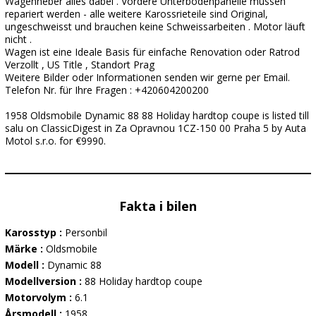
Wagenheber alles dabei . Vordere Unterbodenpanelle mussen
repariert werden - alle weitere Karossrieteile sind Original,
ungeschweisst und brauchen keine Schweissarbeiten . Motor läuft
nicht .
Wagen ist eine Ideale Basis für einfache Renovation oder Ratrod
Verzollt , US Title , Standort Prag
Weitere Bilder oder Informationen senden wir gerne per Email.
Telefon Nr. für Ihre Fragen : +420604200200
1958 Oldsmobile Dynamic 88 88 Holiday hardtop coupe is listed till
salu on ClassicDigest in Za Opravnou 1CZ-150 00 Praha 5 by Auta
Motol s.r.o. for €9990.
Fakta i bilen
Karosstyp :
Personbil
Märke :
Oldsmobile
Modell :
Dynamic 88
Modellversion :
88 Holiday hardtop coupe
Motorvolym :
6.1
Årsmodell :
1958