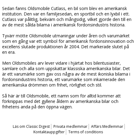
Sedan fanns Oldsmobile Cutlass, en bil som blev en amerikansk
institution. Den var en familjesedan, en sportbil och en lyxbil i ett.
Cutlass var pålitlig, bekväm och mångsidig, vilket gjorde den till en
av de mest sålda bilarna i amerikansk fordonsindustris historia.
Tyvärr mötte Oldsmobile utmaningar under åren och varumärket
som en gång var ett symbol för amerikansk fordonsinnovation och
excellens slutade produktionen år 2004. Det markerade slutet på
en era.
Men Oldsmobiles arv lever vidare i hjärtat hos bilentusiaster,
samlare och alla som uppskattar klassiska amerikanska bilar. Det
är ett varumärke som gav oss några av de mest ikoniska bilarna i
fordonsindustrins historia, ett varumärke som inkarnerade den
amerikanska drömmen om frihet, rörlighet och stil.
Så här är till Oldsmobile, ett namn som för alltid kommer att
förknippas med det gyllene åldern av amerikanska bilar och
frihetens anda på den öppna vägen.
Läs om Classic Digest
Privata medlemmar
Affärs Medlemmar
Kontaktauppgifter
Terms of conditions