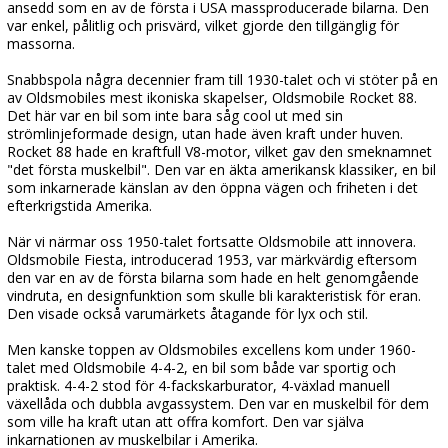
ansedd som en av de första i USA massproducerade bilarna. Den
var enkel, pålitlig och prisvärd, vilket gjorde den tillgänglig för
massorna.
Snabbspola några decennier fram till 1930-talet och vi stöter på en
av Oldsmobiles mest ikoniska skapelser, Oldsmobile Rocket 88.
Det här var en bil som inte bara såg cool ut med sin
strömlinjeformade design, utan hade även kraft under huven.
Rocket 88 hade en kraftfull V8-motor, vilket gav den smeknamnet
"det första muskelbil". Den var en äkta amerikansk klassiker, en bil
som inkarnerade känslan av den öppna vägen och friheten i det
efterkrigstida Amerika.
När vi närmar oss 1950-talet fortsatte Oldsmobile att innovera.
Oldsmobile Fiesta, introducerad 1953, var märkvärdig eftersom
den var en av de första bilarna som hade en helt genomgående
vindruta, en designfunktion som skulle bli karakteristisk för eran.
Den visade också varumärkets åtagande för lyx och stil.
Men kanske toppen av Oldsmobiles excellens kom under 1960-
talet med Oldsmobile 4-4-2, en bil som både var sportig och
praktisk. 4-4-2 stod för 4-fackskarburator, 4-växlad manuell
växellåda och dubbla avgassystem. Den var en muskelbil för dem
som ville ha kraft utan att offra komfort. Den var själva
inkarnationen av muskelbilar i Amerika.