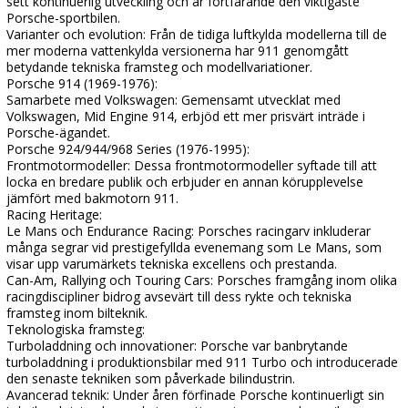
sett kontinuerlig utveckling och är fortfarande den viktigaste
Porsche-sportbilen.
Varianter och evolution: Från de tidiga luftkylda modellerna till de
mer moderna vattenkylda versionerna har 911 genomgått
betydande tekniska framsteg och modellvariationer.
Porsche 914 (1969-1976):
Samarbete med Volkswagen: Gemensamt utvecklat med
Volkswagen, Mid Engine 914, erbjöd ett mer prisvärt inträde i
Porsche-ägandet.
Porsche 924/944/968 Series (1976-1995):
Frontmotormodeller: Dessa frontmotormodeller syftade till att
locka en bredare publik och erbjuder en annan körupplevelse
jämfört med bakmotorn 911.
Racing Heritage:
Le Mans och Endurance Racing: Porsches racingarv inkluderar
många segrar vid prestigefyllda evenemang som Le Mans, som
visar upp varumärkets tekniska excellens och prestanda.
Can-Am, Rallying och Touring Cars: Porsches framgång inom olika
racingdiscipliner bidrog avsevärt till dess rykte och tekniska
framsteg inom bilteknik.
Teknologiska framsteg:
Turboladdning och innovationer: Porsche var banbrytande
turboladdning i produktionsbilar med 911 Turbo och introducerade
den senaste tekniken som påverkade bilindustrin.
Avancerad teknik: Under åren förfinade Porsche kontinuerligt sin