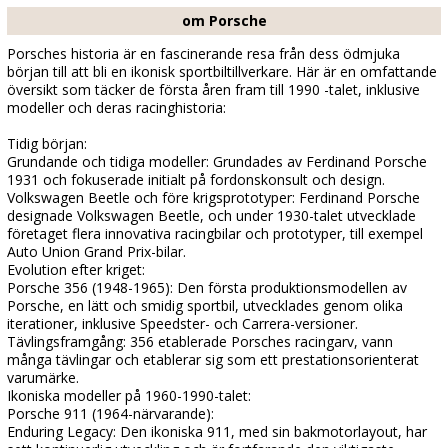
om Porsche
Porsches historia är en fascinerande resa från dess ödmjuka
början till att bli en ikonisk sportbiltillverkare. Här är en omfattande
översikt som täcker de första åren fram till 1990 -talet, inklusive
modeller och deras racinghistoria:
Tidig början:
Grundande och tidiga modeller: Grundades av Ferdinand Porsche
1931 och fokuserade initialt på fordonskonsult och design.
Volkswagen Beetle och före krigsprototyper: Ferdinand Porsche
designade Volkswagen Beetle, och under 1930-talet utvecklade
företaget flera innovativa racingbilar och prototyper, till exempel
Auto Union Grand Prix-bilar.
Evolution efter kriget:
Porsche 356 (1948-1965): Den första produktionsmodellen av
Porsche, en lätt och smidig sportbil, utvecklades genom olika
iterationer, inklusive Speedster- och Carrera-versioner.
Tävlingsframgång: 356 etablerade Porsches racingarv, vann
många tävlingar och etablerar sig som ett prestationsorienterat
varumärke.
Ikoniska modeller på 1960-1990-talet:
Porsche 911 (1964-närvarande):
Enduring Legacy: Den ikoniska 911, med sin bakmotorlayout, har