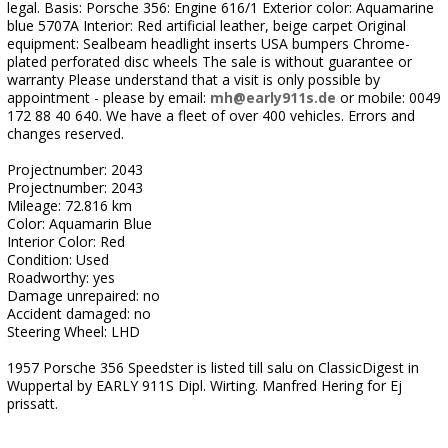
legal. Basis: Porsche 356: Engine 616/1 Exterior color: Aquamarine
blue 5707A Interior: Red artificial leather, beige carpet Original
equipment: Sealbeam headlight inserts USA bumpers Chrome-
plated perforated disc wheels The sale is without guarantee or
warranty Please understand that a visit is only possible by
appointment - please by email:
mh@early911s.de
or mobile: 0049
172 88 40 640. We have a fleet of over 400 vehicles. Errors and
changes reserved.
Projectnumber: 2043
Projectnumber: 2043
Mileage: 72.816 km
Color: Aquamarin Blue
Interior Color: Red
Condition: Used
Roadworthy: yes
Damage unrepaired: no
Accident damaged: no
Steering Wheel: LHD
1957 Porsche 356 Speedster is listed till salu on ClassicDigest in
Wuppertal by EARLY 911S Dipl. Wirting. Manfred Hering for Ej
prissatt.