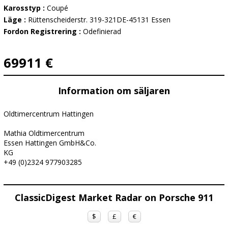
Karosstyp :
Coupé
Läge :
Rüttenscheiderstr. 319-321DE-45131 Essen
Fordon Registrering :
Odefinierad
69911 €
Information om säljaren
Oldtimercentrum Hattingen
Mathia Oldtimercentrum
Essen Hattingen GmbH&Co.
KG
+49 (0)2324 977903285
ClassicDigest Market Radar on Porsche 911
$
£
€