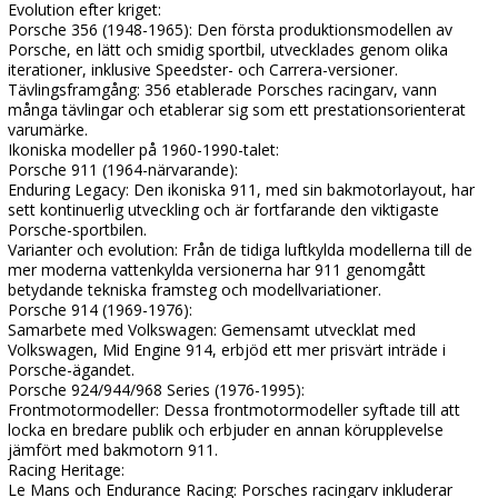
Evolution efter kriget:
Porsche 356 (1948-1965): Den första produktionsmodellen av
Porsche, en lätt och smidig sportbil, utvecklades genom olika
iterationer, inklusive Speedster- och Carrera-versioner.
Tävlingsframgång: 356 etablerade Porsches racingarv, vann
många tävlingar och etablerar sig som ett prestationsorienterat
varumärke.
Ikoniska modeller på 1960-1990-talet:
Porsche 911 (1964-närvarande):
Enduring Legacy: Den ikoniska 911, med sin bakmotorlayout, har
sett kontinuerlig utveckling och är fortfarande den viktigaste
Porsche-sportbilen.
Varianter och evolution: Från de tidiga luftkylda modellerna till de
mer moderna vattenkylda versionerna har 911 genomgått
betydande tekniska framsteg och modellvariationer.
Porsche 914 (1969-1976):
Samarbete med Volkswagen: Gemensamt utvecklat med
Volkswagen, Mid Engine 914, erbjöd ett mer prisvärt inträde i
Porsche-ägandet.
Porsche 924/944/968 Series (1976-1995):
Frontmotormodeller: Dessa frontmotormodeller syftade till att
locka en bredare publik och erbjuder en annan körupplevelse
jämfört med bakmotorn 911.
Racing Heritage:
Le Mans och Endurance Racing: Porsches racingarv inkluderar