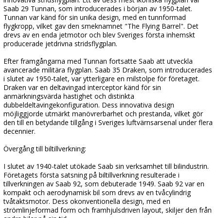
Saab 29 Tunnan, som introducerades i början av 1950-talet.
Tunnan var känd för sin unika design, med en tunnformad
flygkropp, vilket gav den smeknamnet "The Flying Barrel". Det
drevs av en enda jetmotor och blev Sveriges första inhemskt
producerade jetdrivna stridsflygplan.
Efter framgångarna med Tunnan fortsatte Saab att utveckla
avancerade militära flygplan. Saab 35 Draken, som introducerades
i slutet av 1950-talet, var ytterligare en milstolpe för företaget.
Draken var en deltavingad interceptor känd för sin
anmärkningsvärda hastighet och distinkta
dubbeldeltavingekonfiguration. Dess innovativa design
möjliggjorde utmärkt manövrerbarhet och prestanda, vilket gör
den till en betydande tillgång i Sveriges luftvärnsarsenal under flera
decennier.
Övergång till biltillverkning:
I slutet av 1940-talet utökade Saab sin verksamhet till bilindustrin.
Företagets första satsning på biltillverkning resulterade i
tillverkningen av Saab 92, som debuterade 1949. Saab 92 var en
kompakt och aerodynamisk bil som drevs av en tvåcylindrig
tvåtaktsmotor. Dess okonventionella design, med en
strömlinjeformad form och framhjulsdriven layout, skiljer den från