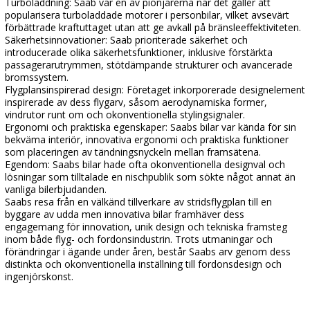
Turboladdning: Saab var en av pionjärerna när det gäller att
popularisera turboladdade motorer i personbilar, vilket avsevärt
förbättrade kraftuttaget utan att ge avkall på bränsleeffektiviteten.
Säkerhetsinnovationer: Saab prioriterade säkerhet och
introducerade olika säkerhetsfunktioner, inklusive förstärkta
passagerarutrymmen, stötdämpande strukturer och avancerade
bromssystem.
Flygplansinspirerad design: Företaget inkorporerade designelement
inspirerade av dess flygarv, såsom aerodynamiska former,
vindrutor runt om och okonventionella stylingsignaler.
Ergonomi och praktiska egenskaper: Saabs bilar var kända för sin
bekväma interiör, innovativa ergonomi och praktiska funktioner
som placeringen av tändningsnyckeln mellan framsätena.
Egendom: Saabs bilar hade ofta okonventionella designval och
lösningar som tilltalade en nischpublik som sökte något annat än
vanliga bilerbjudanden.
Saabs resa från en välkänd tillverkare av stridsflygplan till en
byggare av udda men innovativa bilar framhäver dess
engagemang för innovation, unik design och tekniska framsteg
inom både flyg- och fordonsindustrin. Trots utmaningar och
förändringar i ägande under åren, består Saabs arv genom dess
distinkta och okonventionella inställning till fordonsdesign och
ingenjörskonst.