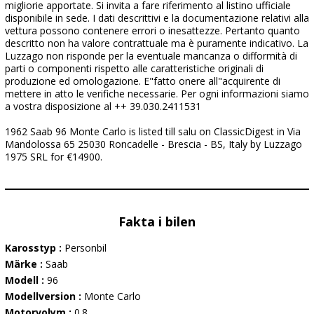
migliorie apportate. Si invita a fare riferimento al listino ufficiale
disponibile in sede. I dati descrittivi e la documentazione relativi alla
vettura possono contenere errori o inesattezze. Pertanto quanto
descritto non ha valore contrattuale ma è puramente indicativo. La
Luzzago non risponde per la eventuale mancanza o difformità di
parti o componenti rispetto alle caratteristiche originali di
produzione ed omologazione. E"fatto onere all"acquirente di
mettere in atto le verifiche necessarie. Per ogni informazioni siamo
a vostra disposizione al ++ 39.030.2411531
1962 Saab 96 Monte Carlo is listed till salu on ClassicDigest in Via
Mandolossa 65 25030 Roncadelle - Brescia - BS, Italy by Luzzago
1975 SRL for €14900.
Fakta i bilen
Karosstyp :
Personbil
Märke :
Saab
Modell :
96
Modellversion :
Monte Carlo
Motorvolym :
0.8