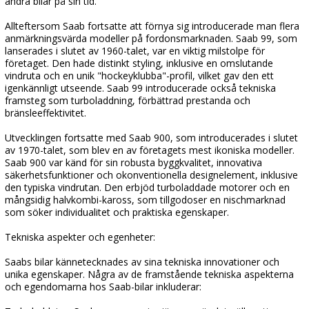
andra bilar på sin tid.
Allteftersom Saab fortsatte att förnya sig introducerade man flera
anmärkningsvärda modeller på fordonsmarknaden. Saab 99, som
lanserades i slutet av 1960-talet, var en viktig milstolpe för
företaget. Den hade distinkt styling, inklusive en omslutande
vindruta och en unik "hockeyklubba"-profil, vilket gav den ett
igenkännligt utseende. Saab 99 introducerade också tekniska
framsteg som turboladdning, förbättrad prestanda och
bränsleeffektivitet.
Utvecklingen fortsatte med Saab 900, som introducerades i slutet
av 1970-talet, som blev en av företagets mest ikoniska modeller.
Saab 900 var känd för sin robusta byggkvalitet, innovativa
säkerhetsfunktioner och okonventionella designelement, inklusive
den typiska vindrutan. Den erbjöd turboladdade motorer och en
mångsidig halvkombi-kaross, som tillgodoser en nischmarknad
som söker individualitet och praktiska egenskaper.
Tekniska aspekter och egenheter:
Saabs bilar kännetecknades av sina tekniska innovationer och
unika egenskaper. Några av de framstående tekniska aspekterna
och egendomarna hos Saab-bilar inkluderar: