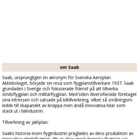
om Saab
Saab, ursprungligen en akronym för Svenska Aeroplan
Aktiebolaget, började sin resa som flygplanstillverkare 1937. Saab
grundades i Sverige och fokuserade främst på att tillverka
stridsflygplan och militärflygplan. Med tiden diversifierade företaget
sina intressen och satsade på biltillverkning, vilket så småningom
ledde till skapandet av knäppa men ändå innovativa bilar som
stack ut i bilindustrin.
Tillverkning av jaktplan:
Saabs historia inom flygindustrin präglades av dess produktion av
innovativa stridsflygplan. Ett av dess mest ikoniska flygplan var