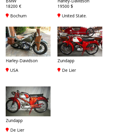
BMW
Harley-Davidson
18200 €
19500 $
Bochum
United State.
Harley-Davidson
Zundapp
USA
De Lier
Zundapp
De Lier