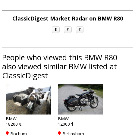
ClassicDigest Market Radar on BMW R80
$
£
€
People who viewed this BMW R80
also viewed similar BMW listed at
ClassicDigest
BMW
BMW
18200 €
12000 $
Bochum
Bellingham,