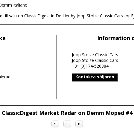
Demm Italiano
ll salu on ClassicDigest in De Lier by Joop Stolze Classic Cars for Ej 
ike
Information 
Joop Stolze Classic Cars
Joop Stolze Classic Cars
+31 (0)174-520884
nierad
Kontakta säljaren
ClassicDigest Market Radar on Demm Moped #4
$
£
€