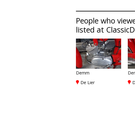
People who view
listed at Classic
Demm
De
De Lier
D