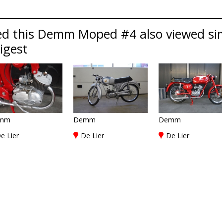
ed this Demm Moped #4 also viewed s
Digest
mm
Demm
Demm
e Lier
De Lier
De Lier