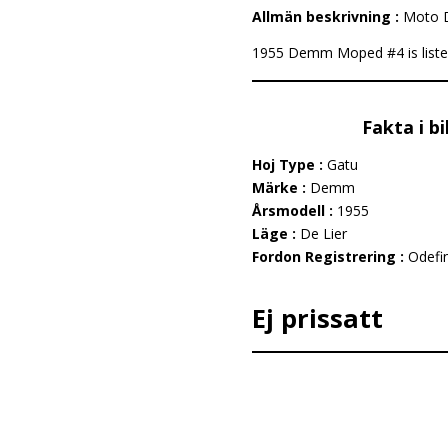
Allmän beskrivning :
Moto 
1955 Demm Moped #4 is listed ti
Fakta i b
Hoj Type :
Gatu
Märke :
Demm
Årsmodell :
1955
Läge :
De Lier
Fordon Registrering :
Odefi
Ej prissatt