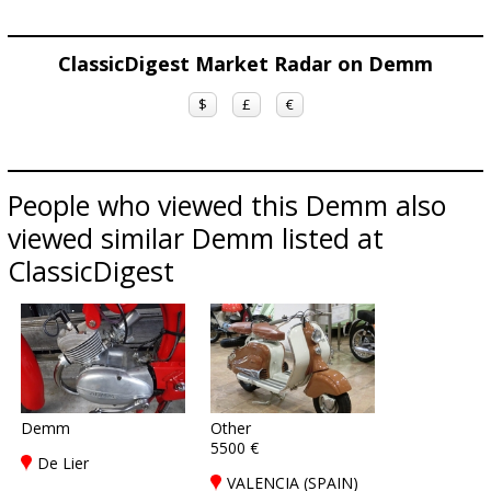
ClassicDigest Market Radar on Demm
$
£
€
People who viewed this Demm also
viewed similar Demm listed at
ClassicDigest
Demm
Other
5500 €
De Lier
VALENCIA (SPAIN)