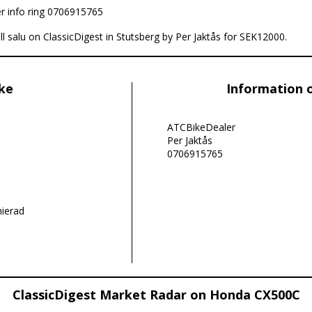
r info ring 0706915765
ll salu on ClassicDigest in Stutsberg by Per Jaktås for SEK12000.
ike
Information 
ATCBikeDealer
Per Jaktås
0706915765
nierad
ClassicDigest Market Radar on Honda CX500C