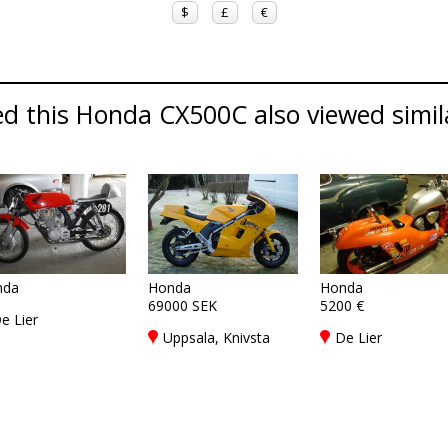
$
£
€
d this Honda CX500C also viewed simil
nda
Honda
Honda
69000 SEK
5200 €
e Lier
Uppsala, Knivsta
De Lier