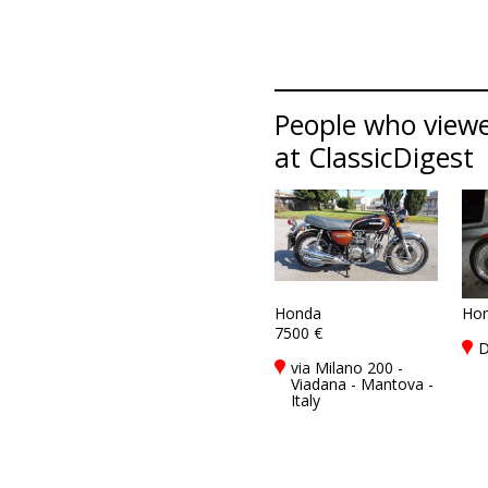
People who viewe
at ClassicDigest
Honda
Ho
7500 €
D
via Milano 200 -
Viadana - Mantova -
Italy