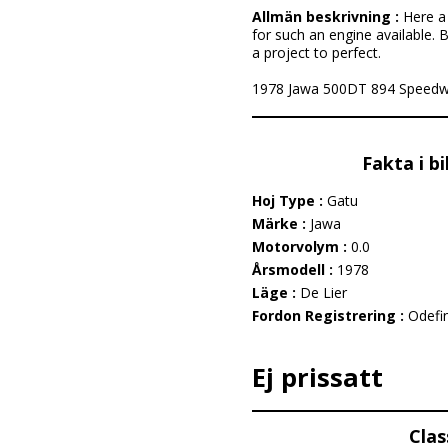
Allmän beskrivning :
Here a
for such an engine available. 
a project to perfect.
1978 Jawa 500DT 894 Speedway . 
Fakta i b
Hoj Type :
Gatu
Märke :
Jawa
Motorvolym :
0.0
Årsmodell :
1978
Läge :
De Lier
Fordon Registrering :
Odefi
Ej prissatt
Clas