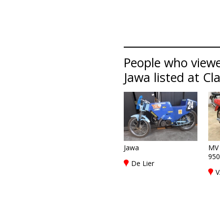
People who viewe
Jawa listed at Cl
Jawa
MV 
950
De Lier
V