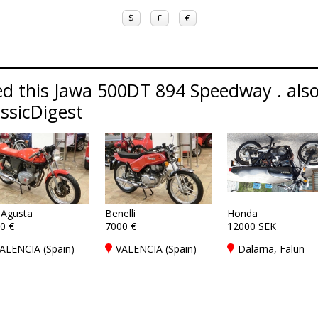
$
£
€
d this Jawa 500DT 894 Speedway . also
assicDigest
Agusta
Benelli
Honda
0 €
7000 €
12000 SEK
ALENCIA (Spain)
VALENCIA (Spain)
Dalarna, Falun