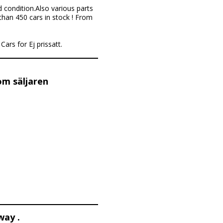
 condition.Also various parts
 than 450 cars in stock ! From
ars for Ej prissatt.
om säljaren
way .