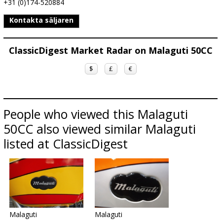
+31 (0)174-520884
Kontakta säljaren
ClassicDigest Market Radar on Malaguti 50CC
$
£
€
People who viewed this Malaguti
50CC also viewed similar Malaguti
listed at ClassicDigest
Malaguti
Malaguti