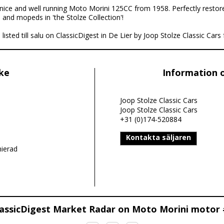
nice and well running Moto Morini 125CC from 1958. Perfectly restored:
s and mopeds in 'the Stolze Collection'!
sted till salu on ClassicDigest in De Lier by Joop Stolze Classic Cars f
ike
Information 
Joop Stolze Classic Cars
Joop Stolze Classic Cars
+31 (0)174-520884
Kontakta säljaren
nierad
assicDigest Market Radar on Moto Morini motor