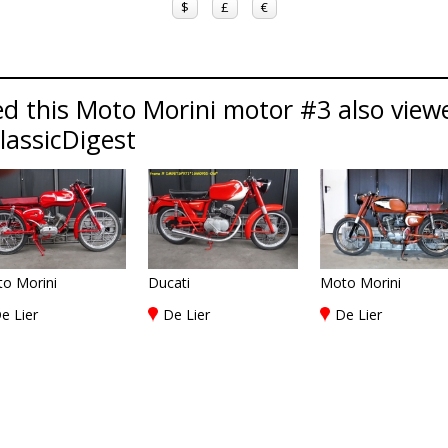
$
£
€
d this Moto Morini motor #3 also view
ClassicDigest
o Morini
Ducati
Moto Morini
e Lier
De Lier
De Lier