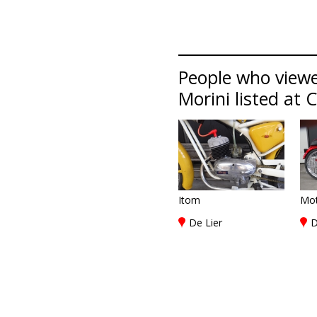
People who viewe
Morini listed at 
Itom
Mot
De Lier
D