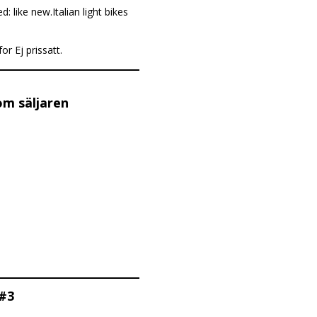
 like new.Italian light bikes
or Ej prissatt.
om säljaren
 #3