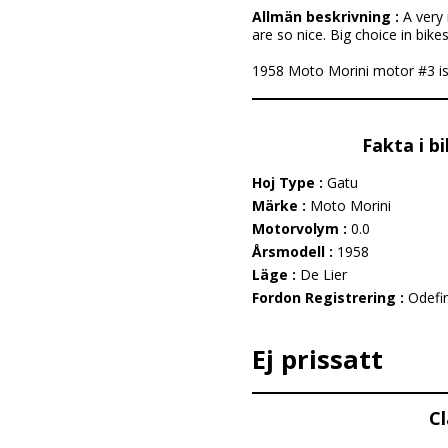
Allmän beskrivning :
A very 
are so nice. Big choice in bike
1958 Moto Morini motor #3 is li
Fakta i b
Hoj Type :
Gatu
Märke :
Moto Morini
Motorvolym :
0.0
Årsmodell :
1958
Läge :
De Lier
Fordon Registrering :
Odefi
Ej prissatt
Cl