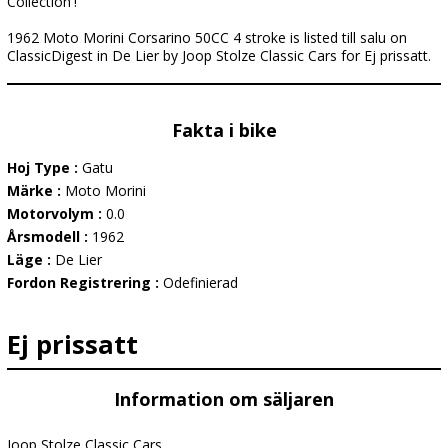
Collection'!
1962 Moto Morini Corsarino 50CC 4 stroke is listed till salu on
ClassicDigest in De Lier by Joop Stolze Classic Cars for Ej prissatt.
Fakta i bike
Hoj Type :
Gatu
Märke :
Moto Morini
Motorvolym :
0.0
Årsmodell :
1962
Läge :
De Lier
Fordon Registrering :
Odefinierad
Ej prissatt
Information om säljaren
Joop Stolze Classic Cars