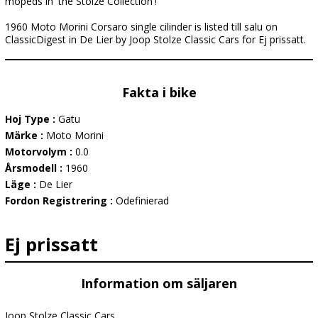
mopeds in 'the Stolze Collection'!
1960 Moto Morini Corsaro single cilinder is listed till salu on
ClassicDigest in De Lier by Joop Stolze Classic Cars for Ej prissatt.
Fakta i bike
Hoj Type :
Gatu
Märke :
Moto Morini
Motorvolym :
0.0
Årsmodell :
1960
Läge :
De Lier
Fordon Registrering :
Odefinierad
Ej prissatt
Information om säljaren
Joop Stolze Classic Cars