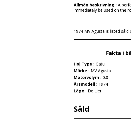
Allmän beskrivning :
A perfe
immediately be used on the roa
1974 MV Agusta is listed såld o
Fakta i b
Hoj Type :
Gatu
Märke :
MV Agusta
Motorvolym :
0.0
Årsmodell :
1974
Läge :
De Lier
Såld