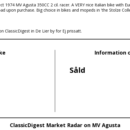
ct 1974 MV Agusta 350CC 2 cil. racer. A VERY nice Italian bike with Eu
d upon purchase. Big choice in bikes and mopeds in 'the Stolze Colle
n ClassicDigest in De Lier by for Ej prissatt.
ike
Information 
Såld
ClassicDigest Market Radar on MV Agusta