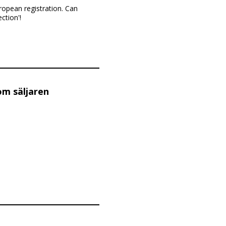
ropean registration. Can
ction'!
om säljaren