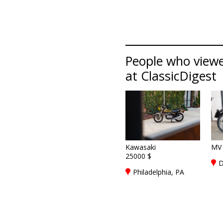
People who viewe
at ClassicDigest
Kawasaki
MV 
25000 $
D
Philadelphia, PA