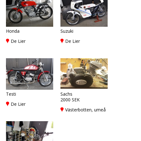
Honda
Suzuki
De Lier
De Lier
Testi
Sachs
2000 SEK
De Lier
Västerbotten, umeå