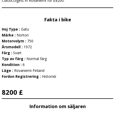
ClassicDigest in Rovaniemi for £8200.
Fakta i bike
Hoj Type :
Gatu
Märke :
Norton
Motorvolym :
750
Årsmodell :
1972
Färg :
Svart
Typ av färg :
Normal färg
Kondition :
6
Läge :
Rovaniemi Finland
Fordon Registrering :
Historisk
8200 £
Information om säljaren