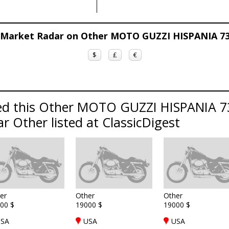
t Market Radar on Other MOTO GUZZI HISPANIA 
$
£
€
ed this Other MOTO GUZZI HISPANIA 
ar Other listed at ClassicDigest
er
Other
Other
00 $
19000 $
19000 $
SA
USA
USA