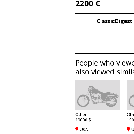
2200 €
ClassicDiges
People who view
also viewed simil
Other
Oth
19000 $
190
USA
U