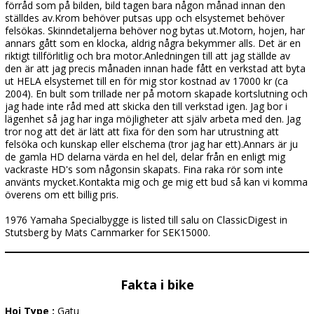
förråd som på bilden, bild tagen bara någon månad innan den
ställdes av.Krom behöver putsas upp och elsystemet behöver
felsökas. Skinndetaljerna behöver nog bytas ut.Motorn, hojen, har
annars gått som en klocka, aldrig några bekymmer alls. Det är en
riktigt tillförlitlig och bra motor.Anledningen till att jag ställde av
den är att jag precis månaden innan hade fått en verkstad att byta
ut HELA elsystemet till en för mig stor kostnad av 17000 kr (ca
2004). En bult som trillade ner på motorn skapade kortslutning och
jag hade inte råd med att skicka den till verkstad igen. Jag bor i
lägenhet så jag har inga möjligheter att själv arbeta med den. Jag
tror nog att det är lätt att fixa för den som har utrustning att
felsöka och kunskap eller elschema (tror jag har ett).Annars är ju
de gamla HD delarna värda en hel del, delar från en enligt mig
vackraste HD's som någonsin skapats. Fina raka rör som inte
använts mycket.Kontakta mig och ge mig ett bud så kan vi komma
överens om ett billig pris.
1976 Yamaha Specialbygge is listed till salu on ClassicDigest in
Stutsberg by Mats Carnmarker for SEK15000.
Fakta i bike
Hoj Type :
Gatu