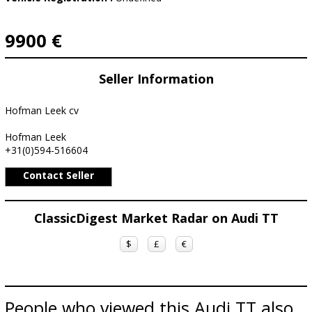
9900 €
Seller Information
Hofman Leek cv
Hofman Leek
+31(0)594-516604
Contact Seller
ClassicDigest Market Radar on Audi TT
$
£
€
People who viewed this Audi TT also