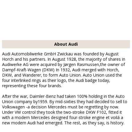
About Audi
Audi Automobilwerke GmbH Zwickau was founded by August
Horch and his partners. In August 1928, the majority of shares in
Audiwerke AG were acquired by Jørgen Rasmussen,the owner of
Dampf-Kraft-Wagen (DKW) In 1932, Audi merged with Horch,
DKW, and Wanderer, to form Auto Union. Auto Union used the
four interlinked rings as their logo, the Audi badge today,
representing these four brands.
After the war, Daimler-Benz had taken 100% holding in the Auto
Union company by1959. By mid-sixties they had decided to sell to
Volkswagen -a decision Mercedes must be regretting by now.
Under VW control they took the two-stroke DKW F102, fitted it
with a modern Mercedes designed four-stroke engine et voilá a
new modern Audi had emerged. The rest, as they say, is history.