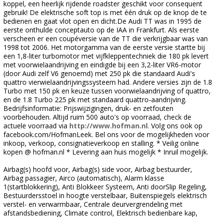
koppel, een heerlijk rijdende roadster geschikt voor consequent
gebruik! De elektrische soft top is met één druk op de knop de te
bedienen en gaat vlot open en dicht.De Audi TT was in 1995 de
eerste onthulde conceptauto op de IAA in Frankfurt. Als eerste
verscheen er een coupéversie van de TT die verkrijgbaar was van
1998 tot 2006. Het motorgamma van de eerste versie startte bij
een 1,8-liter turbomotor met vijfkleppentechniek die 180 pk levert
met voorwielaandrijving en eindigde bij een 3,2-liter VR6-motor
(door Audi zelf V6 genoemd) met 250 pk die standaard Audi's
quattro vierwielaandrijvingssysteem had. Andere versies zijn de 1.8
Turbo met 150 pk en keuze tussen voorwielaandrijving of quattro,
en de 1.8 Turbo 225 pk met standaard quattro-aandrijving.
Bedrijfsinformatie: Prijswijzigingen, druk- en zetfouten
voorbehouden. Altijd ruim 500 auto's op voorraad, check de
actuele voorraad via
http://www.hofman.nl
. Volg ons ook op
facebook.com/HofmanLeek. Bel ons voor de mogelijkheden voor
inkoop, verkoop, consignatieverkoop en stalling. * Veilig online
kopen @ hofman.nl * Levering aan huis mogelijk * Inruil mogelijk.
Airbag(s) hoofd voor, Airbag(s) side voor, Airbag bestuurder,
Airbag passagier, Airco (automatisch), Alarm klasse
1(startblokkering), Anti Blokkeer Systeem, Anti doorSlip Regeling,
Bestuurdersstoel in hoogte verstelbaar, Buitenspiegels elektrisch
verstel- en verwarmbaar, Centrale deurvergrendeling met
afstandsbediening, Climate control, Elektrisch bedienbare kap,