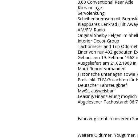
3.00 Conventional Rear Axle
Klimaanlage
Servolenkung
Scheibenbremsen mit Bremskr
Klappbares Lenkrad (Tilt-Away
AM/FM Radio
Original Shelby Felgen im She
Interior Decor Group
Tachometer and Trip Odomet
Einer von nur 402 gebauten E
Gebaut am 19. Februar 1968 
Ausgeliefert am 21.02.1968 in
Marti Report vorhanden
Historische unterlagen sowie
Preis inkl. TÜV-Gutachten für
Deutscher Fahrzeugbrief
MwSt. ausweisbar
Leasing/Finanzierung möglich
Abgelesener Tachostand: 86.7
Fahrzeug steht in unserem S
Weitere Oldtimer, Yougtimer,