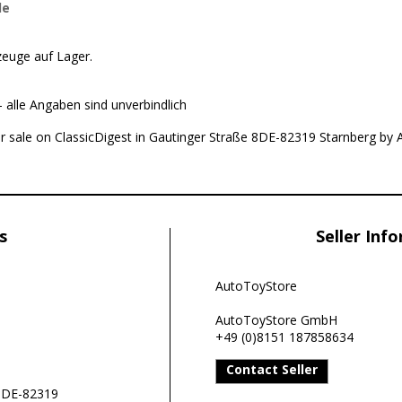
de
zeuge auf Lager.
 alle Angaben sind unverbindlich
or sale on ClassicDigest in Gautinger Straße 8DE-82319 Starnberg b
s
Seller Inf
AutoToyStore
AutoToyStore GmbH
+49 (0)8151 187858634
Contact Seller
 8DE-82319