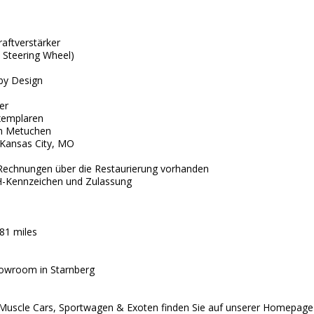
aftverstärker
 Steering Wheel)
lby Design
er
xemplaren
in Metuchen
 Kansas City, MO
 Rechnungen über die Restaurierung vorhanden
 H-Kennzeichen und Zulassung
81 miles
howroom in Starnberg
 Muscle Cars, Sportwagen & Exoten finden Sie auf unserer Homepage