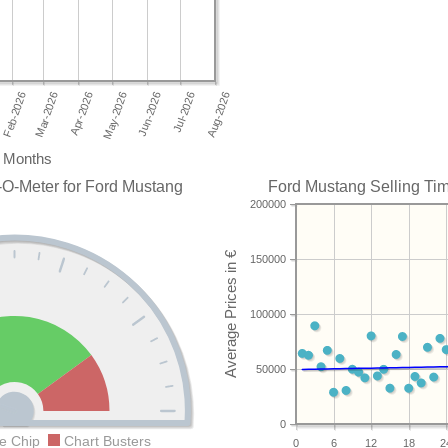
Months
-O-Meter for Ford Mustang
Ford Mustang Selling Tim
200000
150000
100000
50000
0
e Chip
Chart Busters
0
6
12
18
2