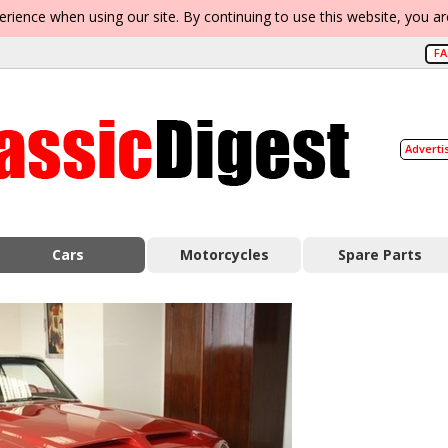
erience when using our site. By continuing to use this website, you a
F
Adverti
Cars
Motorcycles
Spare Parts