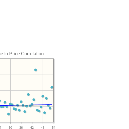
e to Price Correlation
4
30
36
42
48
54