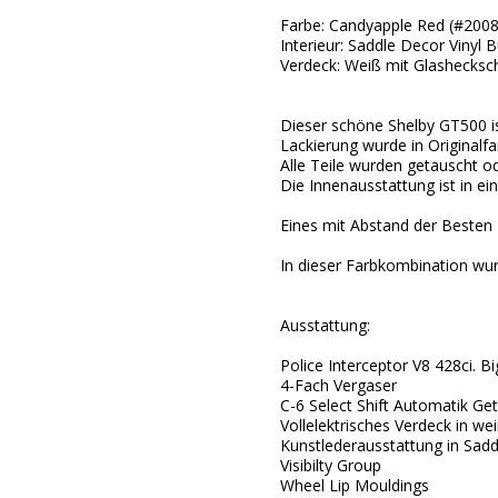
Farbe: Candyapple Red (#200
Interieur: Saddle Decor Vinyl 
Verdeck: Weiß mit Glashecksc
Dieser schöne Shelby GT500 is
Lackierung wurde in Originalf
Alle Teile wurden getauscht od
Die Innenausstattung ist in e
Eines mit Abstand der Besten
In dieser Farbkombination wu
Ausstattung:
Police Interceptor V8 428ci. 
4-Fach Vergaser
C-6 Select Shift Automatik Get
Vollelektrisches Verdeck in we
Kunstlederausstattung in Saddl
Visibilty Group
Wheel Lip Mouldings