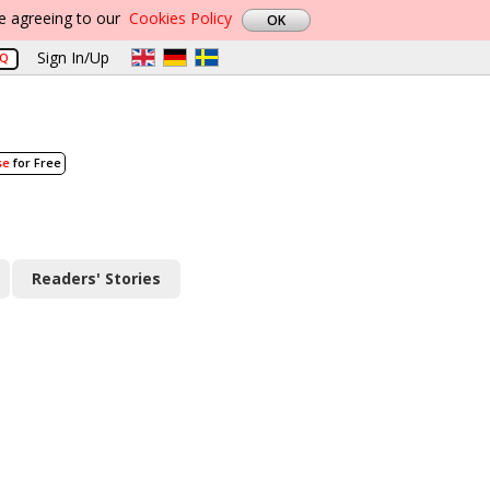
re agreeing to our
Cookies Policy
Sign In/Up
AQ
se
for Free
Readers' Stories