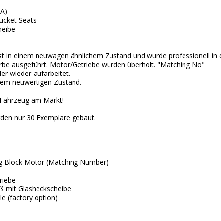
8A)
Bucket Seats
heibe
t in einem neuwagen ähnlichem Zustand und wurde professionell in d
arbe ausgeführt. Motor/Getriebe wurden überholt. "Matching No"
er wieder-aufarbeitet.
inem neuwertigen Zustand.
 Fahrzeug am Markt!
rden nur 30 Exemplare gebaut.
Big Block Motor (Matching Number)
riebe
iß mit Glasheckscheibe
e (factory option)