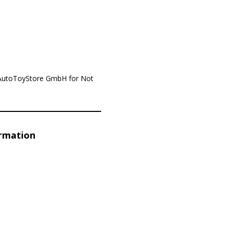
y AutoToyStore GmbH for Not
ormation