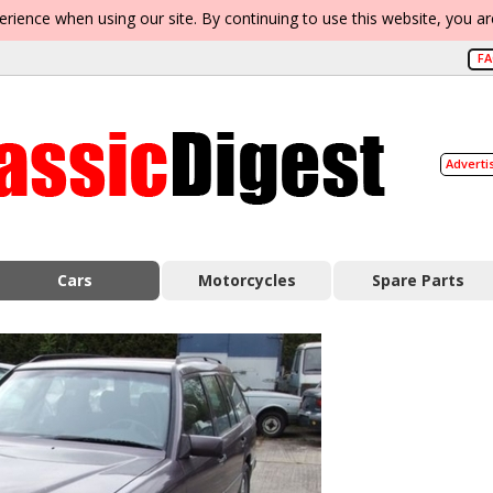
erience when using our site. By continuing to use this website, you a
F
Adverti
Cars
Motorcycles
Spare Parts