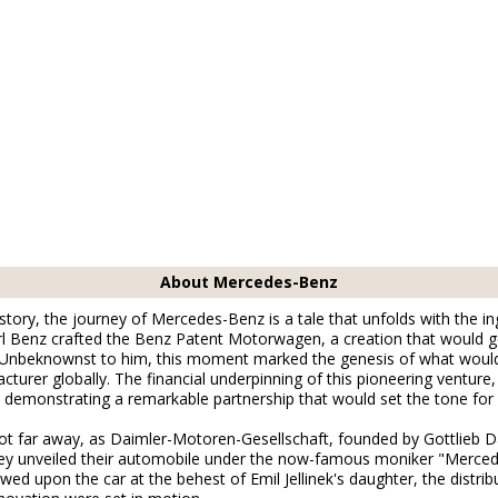
About Mercedes-Benz
story, the journey of Mercedes-Benz is a tale that unfolds with the in
arl Benz crafted the Benz Patent Motorwagen, a creation that would g
. Unbeknownst to him, this moment marked the genesis of what would
cturer globally. The financial underpinning of this pioneering venture,
, demonstrating a remarkable partnership that would set the tone fo
not far away, as Daimler-Motoren-Gesellschaft, founded by Gottlieb
they unveiled their automobile under the now-famous moniker "Merce
d upon the car at the behest of Emil Jellinek's daughter, the distri