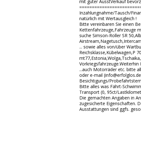
mit guter AusstVerkauf bevorz
========================
Inzahlungnahme/Tausch/Finan
natürlich mit Wertausgleich !
Bitte vereinbaren Sie einen B
Kettenfahrzeuge,Fahrzeuge m
suche Simson-Roller SR 50,A
Airstream,Nagetusch,Intercamp
... sowie alles von/über Wartb
Reichsklasse,Kübelwagen,P 7
mt77,Estonia,Wolga,Tschaika
Vorkriegsfahrzeuge.Weiterhin 
...auch Motorräder etc. bitte a
oder e-mail (info@erfolglos.de
Besichtigungs/Probefahrtstermi
Bitte alles was Fährt-Schwimm
Transport (0, 95ct/Lastkilomet
Die gemachten Angaben in Anze
zugesicherte Eigenschaften. D
Ausstattungen sind ggfs. geso