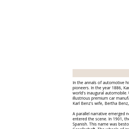
In the annals of automotive hi
pioneers. In the year 1886, K
world's inaugural automobile
illustrious premium car manufa
Karl Benz's wife, Bertha Benz
A parallel narrative emerged 
entered the scene. In 1901, 
Spanish. This name was bestowe