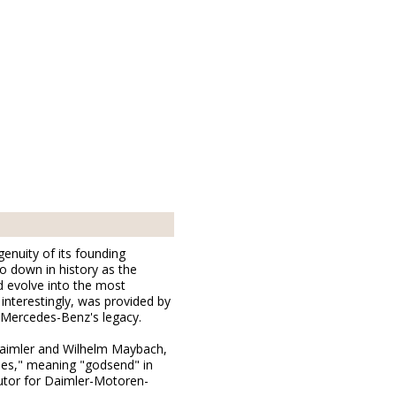
genuity of its founding
o down in history as the
 evolve into the most
 interestingly, was provided by
r Mercedes-Benz's legacy.
 Daimler and Wilhelm Maybach,
des," meaning "godsend" in
butor for Daimler-Motoren-