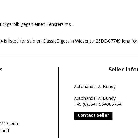
ückgerollt-gegen einen Fenstersims...
s listed for sale on ClassicDigest in Wiesenstr.26DE-07749 Jena for
s
Seller Inf
Autohandel Al Bundy
Autohandel Al Bundy
+49 (0)3641 554985764
Contact Seller
7749 Jena
ined