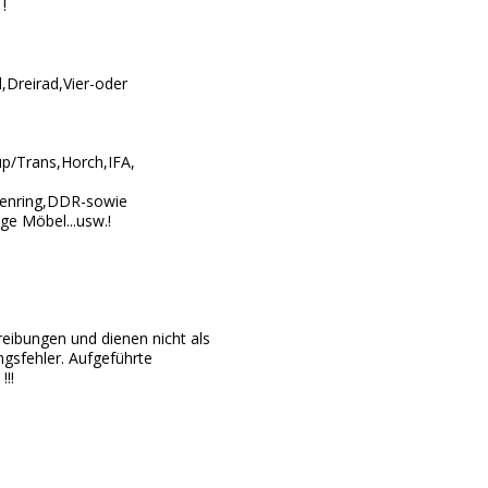
!
,Dreirad,Vier-oder
up/Trans,Horch,IFA,
senring,DDR-sowie
ge Möbel...usw.!
reibungen und dienen nicht als
gsfehler. Aufgeführte
!!!