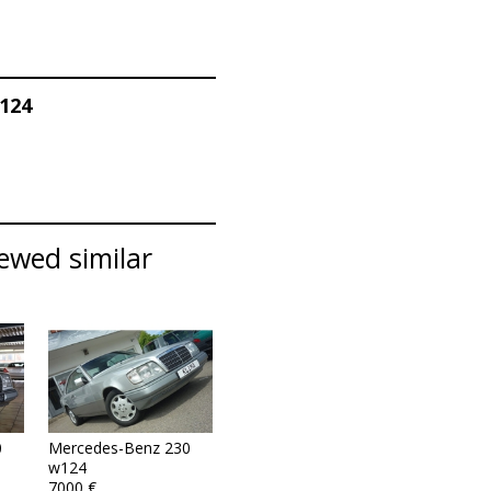
124
ewed similar
0
Mercedes-Benz 230
w124
7000 €