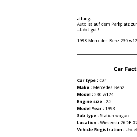
attung.
Auto ist auf dem Parkplatz zur
...fährt gut !
1993 Mercedes-Benz 230 w124 i
Car Fact
Car type :
Car
Make :
Mercedes-Benz
Model :
230 w124
Engine size :
2.2
Model Year :
1993
Sub type :
Station wagon
Location :
Wiesenstr.26DE-0
Vehicle Registration :
Undef