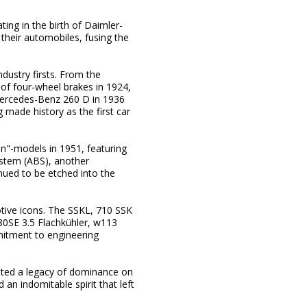
ing in the birth of Daimler-
heir automobiles, fusing the
dustry firsts. From the
of four-wheel brakes in 1924,
Mercedes-Benz 260 D in 1936
made history as the first car
on"-models in 1951, featuring
ystem (ABS), another
inued to be etched into the
tive icons. The SSKL, 710 SSK
80SE 3.5 Flachkühler, w113
itment to engineering
eated a legacy of dominance on
an indomitable spirit that left