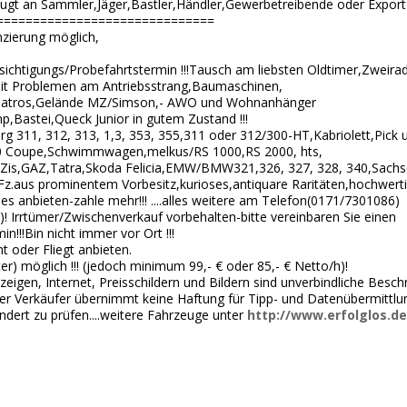
ugt an Sammler,Jäger,Bastler,Händler,Gewerbetreibende oder Export 
==============================
zierung möglich,
esichtigungs/Probefahrtstermin !!!Tausch am liebsten Oldtimer,Zweirad
it Problemen am Antriebsstrang,Baumaschinen,
lbatros,Gelände MZ/Simson,- AWO und Wohnanhänger
,Bastei,Queck Junior in gutem Zustand !!!
urg 311, 312, 313, 1,3, 353, 355,311 oder 312/300-HT,Kabriolett,Pick 
0 Coupe,Schwimmwagen,melkus/RS 1000,RS 2000, hts,
,Zis,GAZ,Tatra,Skoda Felicia,EMW/BMW321,326, 327, 328, 340,Sach
Fz.aus prominentem Vorbesitz,kurioses,antiquare Raritäten,hochwerti
lles anbieten-zahle mehr!!! ....alles weitere am Telefon(0171/7301086)
)! Irrtümer/Zwischenverkauf vorbehalten-bitte vereinbaren Sie einen
n!!!Bin nicht immer vor Ort !!!
t oder Fliegt anbieten.
er) möglich !!! (jedoch minimum 99,- € oder 85,- € Netto/h)!
igen, Internet, Preisschildern und Bildern sind unverbindliche Besch
er Verkäufer übernimmt keine Haftung für Tipp- und Datenübermittlun
ndert zu prüfen....weitere Fahrzeuge unter
http://www.erfolglos.de