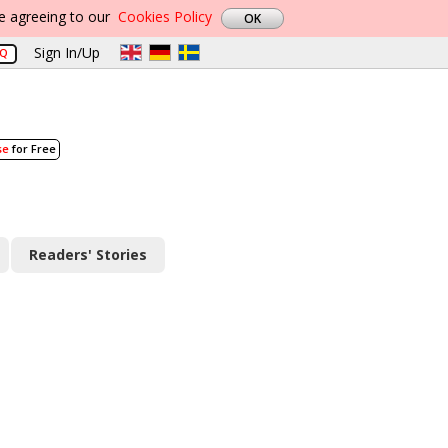
re agreeing to our
Cookies Policy
Sign In/Up
AQ
se
for Free
Readers' Stories