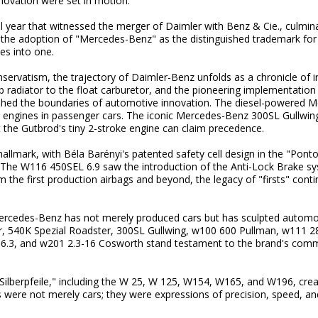
novation were set in motion.
l year that witnessed the merger of Daimler with Benz & Cie., culminat
e adoption of "Mercedes-Benz" as the distinguished trademark for t
ies into one.
servatism, the trajectory of Daimler-Benz unfolds as a chronicle of in
 radiator to the float carburetor, and the pioneering implementation 
shed the boundaries of automotive innovation. The diesel-powered 
l engines in passenger cars. The iconic Mercedes-Benz 300SL Gullwing 
eit the Gutbrod's tiny 2-stroke engine can claim precedence.
llmark, with Béla Barényi's patented safety cell design in the "Pont
 The W116 450SEL 6.9 saw the introduction of the Anti-Lock Brake s
m the first production airbags and beyond, the legacy of "firsts" cont
Mercedes-Benz has not merely produced cars but has sculpted automo
r, 540K Spezial Roadster, 300SL Gullwing, w100 600 Pullman, w111 2
.3, and w201 2.3-16 Cosworth stand testament to the brand's comm
 "Silberpfeile," including the W 25, W 125, W154, W165, and W196, cr
were not merely cars; they were expressions of precision, speed, and 