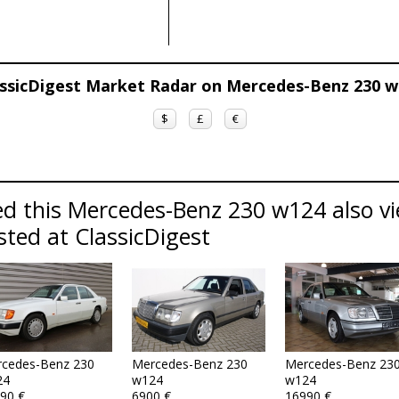
assicDigest Market Radar on Mercedes-Benz 230 w
$
£
€
d this Mercedes-Benz 230 w124 also vi
sted at ClassicDigest
cedes-Benz 230
Mercedes-Benz 230
Mercedes-Benz 23
24
w124
w124
90 €
6900 €
16990 €