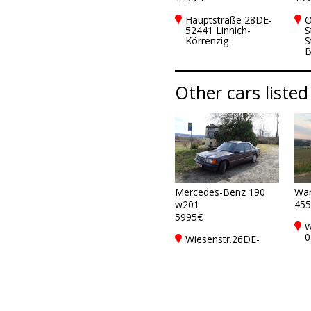
Hauptstraße 28DE-
O
52441 Linnich-
S
Körrenzig
S
B
Other cars listed 
Mercedes-Benz 190
War
w201
455
5995€
W
0
Wiesenstr.26DE-
07749 Jena