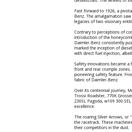
Gesellschaft. The wheels of in
Fast forward to 1926, a pivota
Benz. The amalgamation saw th
legacies of two visionary entit
Contrary to perceptions of con
introduction of the honeycomb
Daimler-Benz consistently pu
marked the inception of diese
with direct fuel injection, alb
Safety innovations became a ha
front and rear crumple zones.
pioneering safety feature. Fro
fabric of Daimler-Benz.
Over its centennial journey, 
Trossi Roadster, 770K Grosse
230SL Pagoda, w109 300 SEL 6
excellence.
The roaring Silver Arrows, or
the racetrack. These machines 
their competitors in the dust.