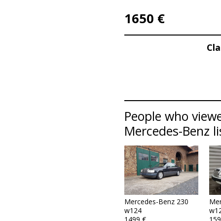
1650 €
Cl
People who viewe
Mercedes-Benz li
Mercedes-Benz 230
Mer
w124
w1
1499 €
159