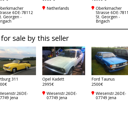
berkirnacher
Netherlands
Oberkirnacher
trasse 6DE-78112
Strasse 6DE-781
t. Georgen -
St. Georgen -
rigach
Brigach
for sale by this seller
tburg 311
Opel Kadett
Ford Taunus
00€
2995€
2500€
iesenstr.26DE-
Wiesenstr.26DE-
Wiesenstr.26DE-
7749 Jena
07749 Jena
07749 Jena