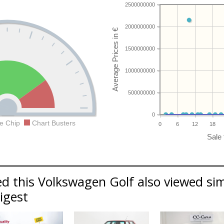
2500000000
2000000000
1500000000
1000000000
500000000
0
e Chip
Chart Busters
0
6
12
18
d this Volkswagen Golf also viewed si
Digest