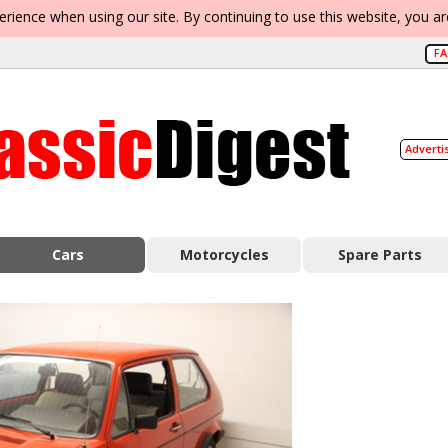
erience when using our site. By continuing to use this website, you a
F
Adverti
Cars
Motorcycles
Spare Parts