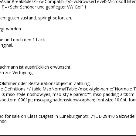
sianBreakRules/> /w:Compatibility> w:BrowserLevel>MicrosoftInte
]-->Sehr Schöner und gepflegter VW Golf 1
nem guten zustand, springt sofort an.
egt worden.
be und noch den 1.Lack.
iginal.
achmann ist ausdrücklich erwünscht.
en zur Verfügung.
ldtimer oder Restaurationsobjekt in Zahlung.
Style Definitions */ table.MsoNormalTable {mso-style-name:"Normale 
ze:0; mso-style-noshow:yes; mso-style-parent:""; mso-padding-alt:0cm
bottom:.0001pt; mso-pagination:widow-orphan; font-size:10.0pt; fon
ted for sale on ClassicDigest in Lüneburger Str. 71DE-29410 Salzwed
000.