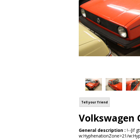
Tell your friend
Volkswagen G
General description :
!--[i
w:HyphenationZone>21/w:Hyph