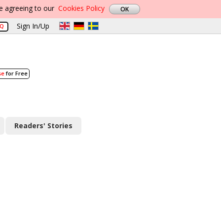
re agreeing to our
Cookies Policy
Sign In/Up
AQ
se
for Free
Readers' Stories