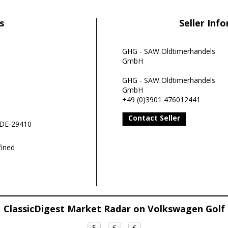
s
Seller Inf
GHG - SAW Oldtimerhandels
GmbH
GHG - SAW Oldtimerhandels
GmbH
+49 (0)3901 476012441
Contact Seller
1DE-29410
ined
ClassicDigest Market Radar on Volkswagen Golf
$
£
€