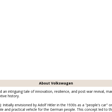
alzwedel
About Volkswagen
 an intriguing tale of innovation, resilience, and post-war revival, m
ive history.
 Initially envisioned by Adolf Hitler in the 1930s as a "people's car"
le and practical vehicle for the German people. This concept led to 