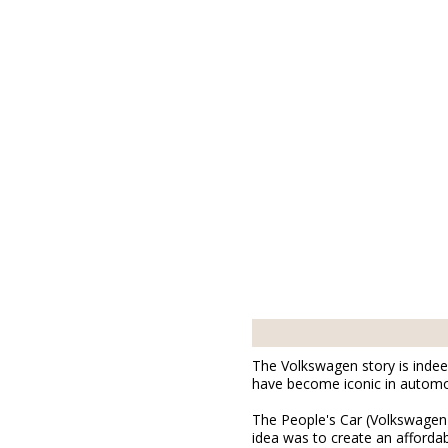
Salzwedel
S
The Volkswagen story is indeed
have become iconic in automot
The People's Car (Volkswagen):
idea was to create an affordab