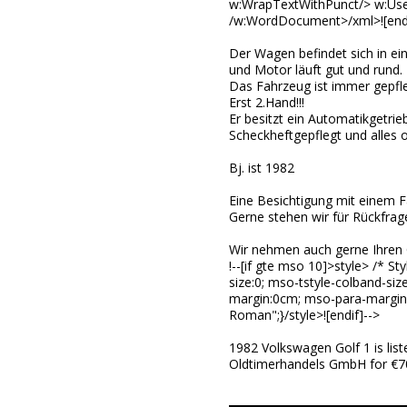
w:WrapTextWithPunct/> w:UseA
/w:WordDocument>/xml>![endif
Der Wagen befindet sich in ei
und Motor läuft gut und rund.
Das Fahrzeug ist immer gepfl
Erst 2.Hand!!!
Er besitzt ein Automatikgetrie
Scheckheftgepflegt und alles or
Bj. ist 1982
Eine Besichtigung mit einem F
Gerne stehen wir für Rückfrag
Wir nehmen auch gerne Ihren O
!--[if gte mso 10]>style> /* 
size:0; mso-tstyle-colband-si
margin:0cm; mso-para-margin-
Roman";}/style>![endif]-->
1982 Volkswagen Golf 1 is lis
Oldtimerhandels GmbH for €7