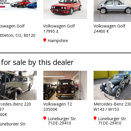
kswagen Golf
Volkswagen Golf
Volkswagen Golf
17995 £
24400 €
ittleton, CO, 80120
Hampshire
 for sale by this dealer
cedes-Benz 220
Volkswagen T2
Mercedes-Benz 23
87
23500€
W143 / W153
00€
Lüneburger Str.
Lüneburger Str.
71DE-29410
71DE-29410
üneburger Str.
Salzwedel
Salzwedel
1DE-29410