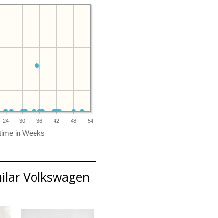
24
30
36
42
48
54
milar Volkswagen