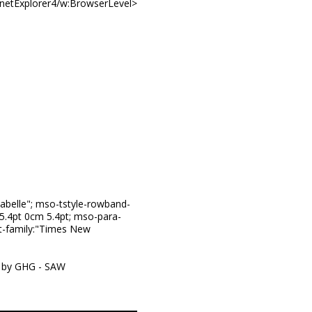
rnetExplorer4/w:BrowserLevel>
Tabelle"; mso-tstyle-rowband-
 5.4pt 0cm 5.4pt; mso-para-
t-family:"Times New
el by GHG - SAW