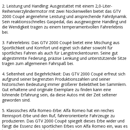
2. Leistung und Handling: Ausgestattet mit einem 2,0-Liter-
Reihenvierzylindermotor mit zwei Nockenwellen bietet das GTV
2000 Coupé angenehme Leistung und ansprechende Fahrdynamik.
Sein reaktionsschnelles Gaspedal, das ausgewogene Handling und
die Wendigkeit tragen zu einem temperamentvollen Fahrerlebnis
bei.
3. Fahrerlebnis: Das GTV 2000 Coupé bietet eine Mischung aus
Sportlichkeit und Komfort und eignet sich daher sowohl für
sportliches Fahren als auch für Langstreckentouren. Seine gut
abgestimmte Federung, präzise Lenkung und unterstützende Sitze
tragen zum allgemeinen Fahrspaß bei.
4. Seltenheit und Begehrlichkeit: Das GTV 2000 Coupé erfreut sich
aufgrund seiner begrenzten Produktionszahlen und seiner
historischen Bedeutung immer größerer Beliebtheit bei Sammlern.
Gut erhaltene und originale Exemplare zu finden kann eine
lohnende Erfahrung sein, da diese Autos mit der Zeit seltener
geworden sind.
5. Klassisches Alfa Romeo-Erbe: Alfa Romeo hat ein reiches
Rennsport-Erbe und den Ruf, fahrerorientierte Fahrzeuge zu
produzieren. Das GTV 2000 Coupé spiegelt dieses Erbe wider und
fängt die Essenz des sportlichen Erbes von Alfa Romeo ein, was es