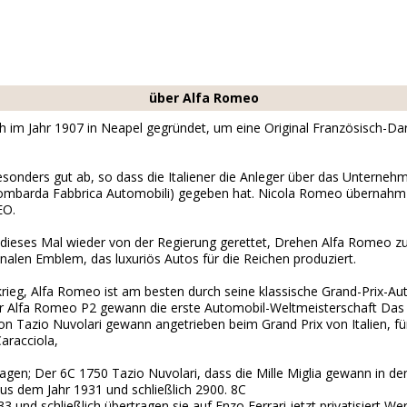
über Alfa Romeo
 im Jahr 1907 in Neapel gegründet, um eine Original Französisch-Da
sonders gut ab, so dass die Italiener die Anleger über das Unterne
barda Fabbrica Automobili) gegeben hat. Nicola Romeo übernahm d
EO.
ieses Mal wieder von der Regierung gerettet, Drehen Alfa Romeo z
onalen Emblem, das luxuriös Autos für die Reichen produziert.
ieg, Alfa Romeo ist am besten durch seine klassische Grand-Prix-Aut
der Alfa Romeo P2 gewann die erste Automobil-Weltmeisterschaft Das 
on Tazio Nuvolari gewann angetrieben beim Grand Prix von Italien, fü
aracciola,
gen; Der 6C 1750 Tazio Nuvolari, dass die Mille Miglia gewann in d
s dem Jahr 1931 und schließlich 2900. 8C
3 und schließlich übertragen sie auf Enzo Ferrari jetzt privatisiert W