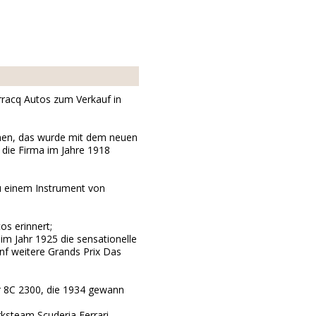
rracq Autos zum Verkauf in
hmen, das wurde mit dem neuen
ie Firma im Jahre 1918
u einem Instrument von
os erinnert;
im Jahr 1925 die sensationelle
nf weitere Grands Prix Das
er 8C 2300, die 1934 gewann
erksteam Scuderia Ferrari