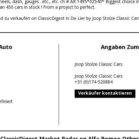
els, dash, gauges ..etc., etc. ch # AR 1495*02540* Biggest choice in
an 450 cars in stock ! From a project to perfect.
d zu verkaufen on ClassicDigest in De Lier by Joop Stolze Classic Car
 Auto
Angaben Zum
Joop Stolze Classic Cars
Joop Stolze Classic Cars
+31 (0)174-520884
Verkäufer kontaktieren
finiert
ClassicDigest Market Radar on Alfa Romeo Other