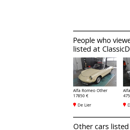
People who viewe
listed at Classic
Alfa Romeo Other
Alf
17850 €
475
De Lier
D
Other cars listed