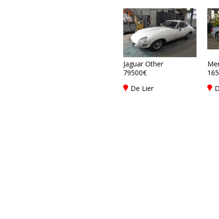
Jaguar Other
Mer
79500€
165
De Lier
D