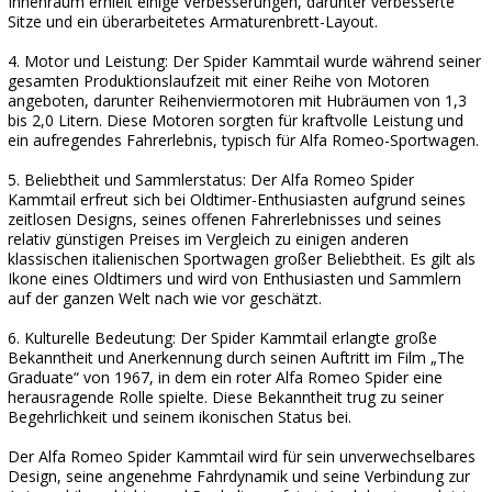
Innenraum erhielt einige Verbesserungen, darunter verbesserte
Sitze und ein überarbeitetes Armaturenbrett-Layout.
4. Motor und Leistung: Der Spider Kammtail wurde während seiner
gesamten Produktionslaufzeit mit einer Reihe von Motoren
angeboten, darunter Reihenviermotoren mit Hubräumen von 1,3
bis 2,0 Litern. Diese Motoren sorgten für kraftvolle Leistung und
ein aufregendes Fahrerlebnis, typisch für Alfa Romeo-Sportwagen.
5. Beliebtheit und Sammlerstatus: Der Alfa Romeo Spider
Kammtail erfreut sich bei Oldtimer-Enthusiasten aufgrund seines
zeitlosen Designs, seines offenen Fahrerlebnisses und seines
relativ günstigen Preises im Vergleich zu einigen anderen
klassischen italienischen Sportwagen großer Beliebtheit. Es gilt als
Ikone eines Oldtimers und wird von Enthusiasten und Sammlern
auf der ganzen Welt nach wie vor geschätzt.
6. Kulturelle Bedeutung: Der Spider Kammtail erlangte große
Bekanntheit und Anerkennung durch seinen Auftritt im Film „The
Graduate“ von 1967, in dem ein roter Alfa Romeo Spider eine
herausragende Rolle spielte. Diese Bekanntheit trug zu seiner
Begehrlichkeit und seinem ikonischen Status bei.
Der Alfa Romeo Spider Kammtail wird für sein unverwechselbares
Design, seine angenehme Fahrdynamik und seine Verbindung zur