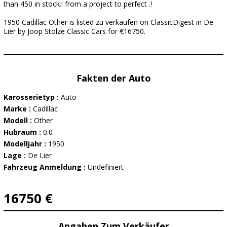
than 450 in stock.! from a project to perfect .!
1950 Cadillac Other is listed zu verkaufen on ClassicDigest in De
Lier by Joop Stolze Classic Cars for €16750.
Fakten der Auto
Karosserietyp :
Auto
Marke :
Cadillac
Modell :
Other
Hubraum :
0.0
Modelljahr :
1950
Lage :
De Lier
Fahrzeug Anmeldung :
Undefiniert
16750 €
Angaben Zum Verkäufer