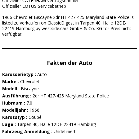
Offizieller CATERHAM Vertragshändler
Offizieller LOTUS Servicebetrieb
1966 Chevrolet Biscayne 2dr HT 427-425 Maryland State Police is
listed zu verkaufen on ClassicDigest in Tarpen 40, Halle 12DE-
22419 Hamburg by westside.cars GmbH & Co. KG for Preis nicht
verfügbar.
Fakten der Auto
Karosserietyp :
Auto
Marke :
Chevrolet
Modell :
Biscayne
Ausführung :
2dr HT 427-425 Maryland State Police
Hubraum :
7.0
Modelljahr :
1966
Karosstyp :
Coupé
Lage :
Tarpen 40, Halle 12DE-22419 Hamburg
Fahrzeug Anmeldung :
Undefiniert