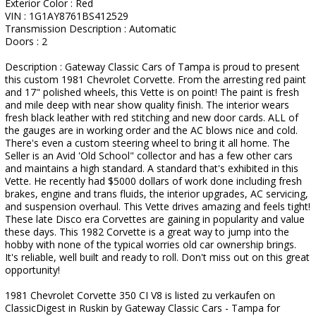
Exterior Color : Red
VIN : 1G1AY8761BS412529
Transmission Description : Automatic
Doors : 2
Description : Gateway Classic Cars of Tampa is proud to present
this custom 1981 Chevrolet Corvette. From the arresting red paint
and 17" polished wheels, this Vette is on point! The paint is fresh
and mile deep with near show quality finish. The interior wears
fresh black leather with red stitching and new door cards. ALL of
the gauges are in working order and the AC blows nice and cold.
There's even a custom steering wheel to bring it all home. The
Seller is an Avid 'Old School" collector and has a few other cars
and maintains a high standard. A standard that's exhibited in this
Vette. He recently had $5000 dollars of work done including fresh
brakes, engine and trans fluids, the interior upgrades, AC servicing,
and suspension overhaul. This Vette drives amazing and feels tight!
These late Disco era Corvettes are gaining in popularity and value
these days. This 1982 Corvette is a great way to jump into the
hobby with none of the typical worries old car ownership brings.
It's reliable, well built and ready to roll. Don't miss out on this great
opportunity!
1981 Chevrolet Corvette 350 CI V8 is listed zu verkaufen on
ClassicDigest in Ruskin by Gateway Classic Cars - Tampa for