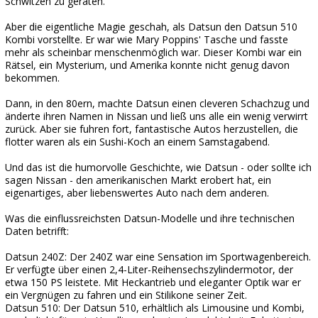
Schwitzen zu geraten.
Aber die eigentliche Magie geschah, als Datsun den Datsun 510
Kombi vorstellte. Er war wie Mary Poppins' Tasche und fasste
mehr als scheinbar menschenmöglich war. Dieser Kombi war ein
Rätsel, ein Mysterium, und Amerika konnte nicht genug davon
bekommen.
Dann, in den 80ern, machte Datsun einen cleveren Schachzug und
änderte ihren Namen in Nissan und ließ uns alle ein wenig verwirrt
zurück. Aber sie fuhren fort, fantastische Autos herzustellen, die
flotter waren als ein Sushi-Koch an einem Samstagabend.
Und das ist die humorvolle Geschichte, wie Datsun - oder sollte ich
sagen Nissan - den amerikanischen Markt erobert hat, ein
eigenartiges, aber liebenswertes Auto nach dem anderen.
Was die einflussreichsten Datsun-Modelle und ihre technischen
Daten betrifft:
Datsun 240Z: Der 240Z war eine Sensation im Sportwagenbereich.
Er verfügte über einen 2,4-Liter-Reihensechszylindermotor, der
etwa 150 PS leistete. Mit Heckantrieb und eleganter Optik war er
ein Vergnügen zu fahren und ein Stilikone seiner Zeit.
Datsun 510: Der Datsun 510, erhältlich als Limousine und Kombi,