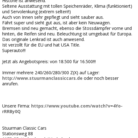
Historie ist anwesend.
Seltene Ausstattung mit tollen Speichenräder, Klima (funktioniert)
und Servolenkung (extrem selten!!)
Auch von Innen sehr gepflegt und sieht sauber aus.
Fährt super und sieht gut aus, ist aber kein Neuwagen.
Bremsen sind neu gemacht, ebenso die Stossdämpfer vorne und
hinten, die Reifen sind neu. Beleuchtung ist umgebaut für Europa.
Das originale Lenkrad ist auch anwesend.
Ist verzollt für die EU und hat USA Title.
Superauto!!!
Jetzt als Angebotspreis: von 18.500 für 16.500!!!
Immer mehrere 240/260/280/300 Z(X) auf Lager:
http://www.stuurmanclassiccars.de
oder noch besser
anrufen.
Unsere Firma:
https://www.youtube.com/watch?v=4Yo-
rRRBy0Q
Stuurman Classic Cars
Stationsweg 88