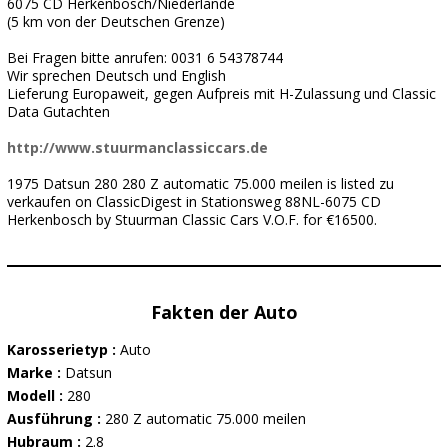
6075 CD Herkenbosch/Niederlande
(5 km von der Deutschen Grenze)
Bei Fragen bitte anrufen: 0031 6 54378744
Wir sprechen Deutsch und English
Lieferung Europaweit, gegen Aufpreis mit H-Zulassung und Classic
Data Gutachten
http://www.stuurmanclassiccars.de
1975 Datsun 280 280 Z automatic 75.000 meilen is listed zu
verkaufen on ClassicDigest in Stationsweg 88NL-6075 CD
Herkenbosch by Stuurman Classic Cars V.O.F. for €16500.
Fakten der Auto
Karosserietyp :
Auto
Marke :
Datsun
Modell :
280
Ausführung :
280 Z automatic 75.000 meilen
Hubraum :
2.8