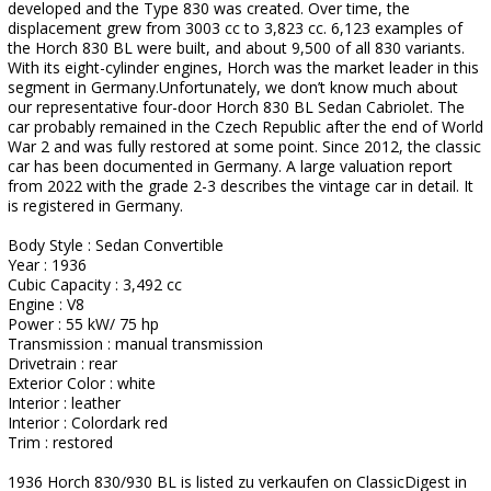
developed and the Type 830 was created. Over time, the
displacement grew from 3003 cc to 3,823 cc. 6,123 examples of
the Horch 830 BL were built, and about 9,500 of all 830 variants.
With its eight-cylinder engines, Horch was the market leader in this
segment in Germany.Unfortunately, we don’t know much about
our representative four-door Horch 830 BL Sedan Cabriolet. The
car probably remained in the Czech Republic after the end of World
War 2 and was fully restored at some point. Since 2012, the classic
car has been documented in Germany. A large valuation report
from 2022 with the grade 2-3 describes the vintage car in detail. It
is registered in Germany.
Body Style : Sedan Convertible
Year : 1936
Cubic Capacity : 3,492 cc
Engine : V8
Power : 55 kW/ 75 hp
Transmission : manual transmission
Drivetrain : rear
Exterior Color : white
Interior : leather
Interior : Colordark red
Trim : restored
1936 Horch 830/930 BL is listed zu verkaufen on ClassicDigest in