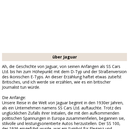
über Jaguar
Ah, die Geschichte von Jaguar, von seinen Anfängen als SS Cars
Ltd. bis hin zum Höhepunkt mit dem D-Typ und der Straßenversion
des ikonischen E-Typs. An dieser Erzählung haftet etwas zutiefst
Britisches, und ich werde sie erzählen, wie es ein britischer
Journalist tun würde.
Die Anfänge:
Unsere Reise in die Welt von Jaguar beginnt in den 1930er Jahren,
als ein Unternehmen namens SS Cars Ltd. auftauchte. Trotz des
unglücklichen Zufalls ihrer Initialen, die mit den aufkommenden
politischen Spannungen in Europa zusammenfielen, begannen sie,
stilvolle und leistungsorientierte Autos herzustellen. Der SS 100,
der 1936 eingeführt wurde, war ein Symbol für Eleganz und