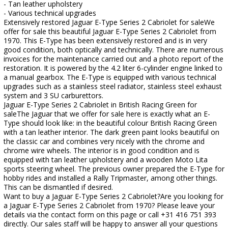
- Tan leather upholstery
- Various technical upgrades
Extensively restored Jaguar E-Type Series 2 Cabriolet for saleWe
offer for sale this beautiful Jaguar E-Type Series 2 Cabriolet from
1970. This E-Type has been extensively restored and is in very
good condition, both optically and technically. There are numerous
invoices for the maintenance carried out and a photo report of the
restoration. It is powered by the 4.2 liter 6-cylinder engine linked to
a manual gearbox. The E-Type is equipped with various technical
upgrades such as a stainless steel radiator, stainless steel exhaust
system and 3 SU carburettors.
Jaguar E-Type Series 2 Cabriolet in British Racing Green for
saleThe Jaguar that we offer for sale here is exactly what an E-
Type should look like: in the beautiful colour British Racing Green
with a tan leather interior. The dark green paint looks beautiful on
the classic car and combines very nicely with the chrome and
chrome wire wheels. The interior is in good condition and is
equipped with tan leather upholstery and a wooden Moto Lita
sports steering wheel. The previous owner prepared the E-Type for
hobby rides and installed a Rally Tripmaster, among other things.
This can be dismantled if desired.
Want to buy a Jaguar E-Type Series 2 Cabriolet?Are you looking for
a Jaguar E-Type Series 2 Cabriolet from 1970? Please leave your
details via the contact form on this page or call +31 416 751 393
directly. Our sales staff will be happy to answer all your questions