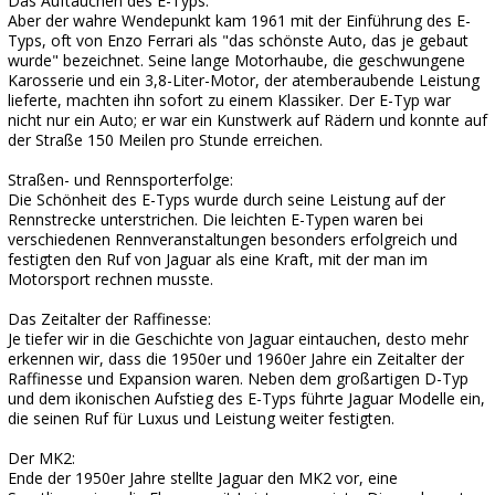
Das Auftauchen des E-Typs:
Aber der wahre Wendepunkt kam 1961 mit der Einführung des E-
Typs, oft von Enzo Ferrari als "das schönste Auto, das je gebaut
wurde" bezeichnet. Seine lange Motorhaube, die geschwungene
Karosserie und ein 3,8-Liter-Motor, der atemberaubende Leistung
lieferte, machten ihn sofort zu einem Klassiker. Der E-Typ war
nicht nur ein Auto; er war ein Kunstwerk auf Rädern und konnte auf
der Straße 150 Meilen pro Stunde erreichen.
Straßen- und Rennsporterfolge:
Die Schönheit des E-Typs wurde durch seine Leistung auf der
Rennstrecke unterstrichen. Die leichten E-Typen waren bei
verschiedenen Rennveranstaltungen besonders erfolgreich und
festigten den Ruf von Jaguar als eine Kraft, mit der man im
Motorsport rechnen musste.
Das Zeitalter der Raffinesse:
Je tiefer wir in die Geschichte von Jaguar eintauchen, desto mehr
erkennen wir, dass die 1950er und 1960er Jahre ein Zeitalter der
Raffinesse und Expansion waren. Neben dem großartigen D-Typ
und dem ikonischen Aufstieg des E-Typs führte Jaguar Modelle ein,
die seinen Ruf für Luxus und Leistung weiter festigten.
Der MK2:
Ende der 1950er Jahre stellte Jaguar den MK2 vor, eine