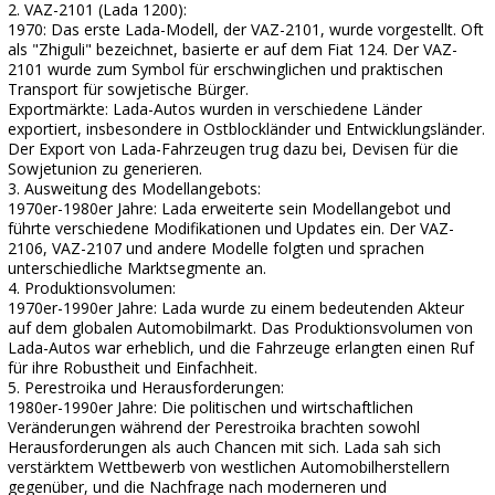
2. VAZ-2101 (Lada 1200):
1970: Das erste Lada-Modell, der VAZ-2101, wurde vorgestellt. Oft
als "Zhiguli" bezeichnet, basierte er auf dem Fiat 124. Der VAZ-
2101 wurde zum Symbol für erschwinglichen und praktischen
Transport für sowjetische Bürger.
Exportmärkte: Lada-Autos wurden in verschiedene Länder
exportiert, insbesondere in Ostblockländer und Entwicklungsländer.
Der Export von Lada-Fahrzeugen trug dazu bei, Devisen für die
Sowjetunion zu generieren.
3. Ausweitung des Modellangebots:
1970er-1980er Jahre: Lada erweiterte sein Modellangebot und
führte verschiedene Modifikationen und Updates ein. Der VAZ-
2106, VAZ-2107 und andere Modelle folgten und sprachen
unterschiedliche Marktsegmente an.
4. Produktionsvolumen:
1970er-1990er Jahre: Lada wurde zu einem bedeutenden Akteur
auf dem globalen Automobilmarkt. Das Produktionsvolumen von
Lada-Autos war erheblich, und die Fahrzeuge erlangten einen Ruf
für ihre Robustheit und Einfachheit.
5. Perestroika und Herausforderungen:
1980er-1990er Jahre: Die politischen und wirtschaftlichen
Veränderungen während der Perestroika brachten sowohl
Herausforderungen als auch Chancen mit sich. Lada sah sich
verstärktem Wettbewerb von westlichen Automobilherstellern
gegenüber, und die Nachfrage nach moderneren und