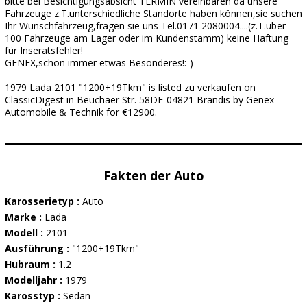
bitte bei Besichtigungsabsicht TERMIN vereinbaren da unsere
Fahrzeuge z.T.unterschiedliche Standorte haben können,sie suchen
Ihr Wunschfahrzeug,fragen sie uns Tel.0171 2080004....(z.T.über
100 Fahrzeuge am Lager oder im Kundenstamm) keine Haftung
für Inseratsfehler!
GENEX,schon immer etwas Besonderes!:-)
1979 Lada 2101 "1200+19Tkm" is listed zu verkaufen on
ClassicDigest in Beuchaer Str. 58DE-04821 Brandis by Genex
Automobile & Technik for €12900.
Fakten der Auto
Karosserietyp :
Auto
Marke :
Lada
Modell :
2101
Ausführung :
"1200+19Tkm"
Hubraum :
1.2
Modelljahr :
1979
Karosstyp :
Sedan