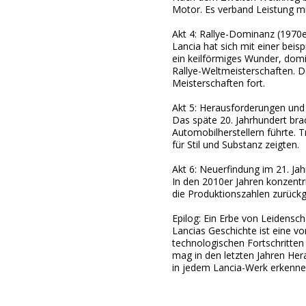
Motor. Es verband Leistung mi
Akt 4: Rallye-Dominanz (1970
Lancia hat sich mit einer beis
ein keilförmiges Wunder, domi
Rallye-Weltmeisterschaften. De
Meisterschaften fort.
Akt 5: Herausforderungen und
Das späte 20. Jahrhundert bra
Automobilherstellern führte. T
für Stil und Substanz zeigten.
Akt 6: Neuerfindung im 21. Ja
In den 2010er Jahren konzentr
die Produktionszahlen zurückg
Epilog: Ein Erbe von Leidensch
Lancias Geschichte ist eine v
technologischen Fortschritten 
mag in den letzten Jahren Her
in jedem Lancia-Werk erkenn