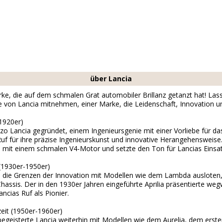
über Lancia
arke, die auf dem schmalen Grat automobiler Brillanz getanzt hat! Las
e von Lancia mitnehmen, einer Marke, die Leidenschaft, Innovation und
-1920er)
o Lancia gegründet, einem Ingenieursgenie mit einer Vorliebe für d
Ruf für ihre präzise Ingenieurskunst und innovative Herangehensweise
o mit einem schmalen V4-Motor und setzte den Ton für Lancias Einsatz
(1930er-1950er)
a die Grenzen der Innovation mit Modellen wie dem Lambda ausloten
assis. Der in den 1930er Jahren eingeführte Aprilia präsentierte w
ncias Ruf als Pionier.
zeit (1950er-1960er)
geisterte Lancia weiterhin mit Modellen wie dem Aurelia, dem erste