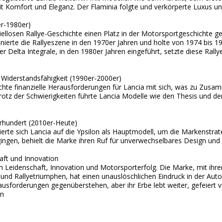
t Komfort und Eleganz. Der Flaminia folgte und verkörperte Luxus und 
er-1980er)
piellosen Rallye-Geschichte einen Platz in der Motorsportgeschichte ge
nierte die Rallyeszene in den 1970er Jahren und holte von 1974 bis 1
r Delta Integrale, in den 1980er Jahren eingeführt, setzte diese Rall
 Widerstandsfähigkeit (1990er-2000er)
chte finanzielle Herausforderungen für Lancia mit sich, was zu Zus
rotz der Schwierigkeiten führte Lancia Modelle wie den Thesis und den
hrhundert (2010er-Heute)
ierte sich Lancia auf die Ypsilon als Hauptmodell, um die Markenstra
ingen, behielt die Marke ihren Ruf für unverwechselbares Design und
aft und Innovation
on Leidenschaft, Innovation und Motorsporterfolg. Die Marke, mit ih
und Rallyetriumphen, hat einen unauslöschlichen Eindruck in der Auto
ausforderungen gegenüberstehen, aber ihr Erbe lebt weiter, gefeiert v
en