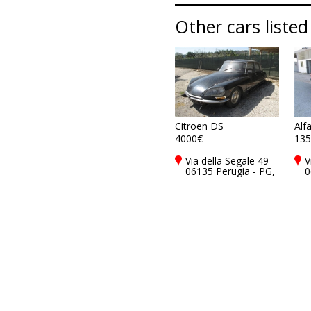
Other cars listed
Citroen DS
Alf
4000€
135
Via della Segale 49
V
06135 Perugia - PG,
0
Italy
I