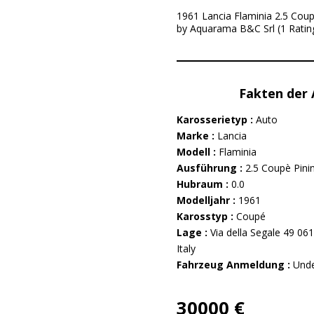
1961 Lancia Flaminia 2.5 Coupè 
by Aquarama B&C Srl (1 Rating
Fakten der
Karosserietyp :
Auto
Marke :
Lancia
Modell :
Flaminia
Ausführung :
2.5 Coupè Pinin
Hubraum :
0.0
Modelljahr :
1961
Karosstyp :
Coupé
Lage :
Via della Segale 49 06
Italy
Fahrzeug Anmeldung :
Unde
30000 €