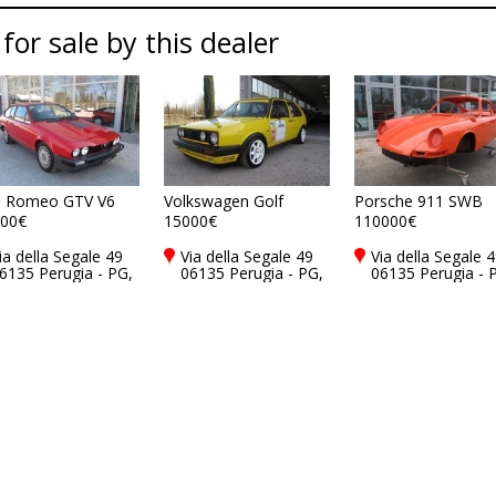
 for sale by this dealer
a Romeo GTV V6
Volkswagen Golf
Porsche 911 SWB
00€
15000€
110000€
ia della Segale 49
Via della Segale 49
Via della Segale 
6135 Perugia - PG,
06135 Perugia - PG,
06135 Perugia - 
taly
Italy
Italy