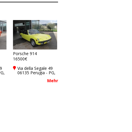
Porsche 914
16500€
49
Via della Segale 49
PG,
06135 Perugia - PG,
Italy
Mehr