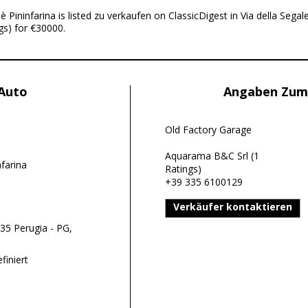
Pininfarina is listed zu verkaufen on ClassicDigest in Via della Segal
s) for €30000.
 Auto
Angaben Zum
Old Factory Garage
Aquarama B&C Srl (1
farina
Ratings)
+39 335 6100129
Verkäufer kontaktieren
135 Perugia - PG,
finiert