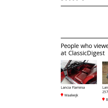
People who viewed
at ClassicDigest
Lancia Flaminia
Lan
257
Waalwijk
B