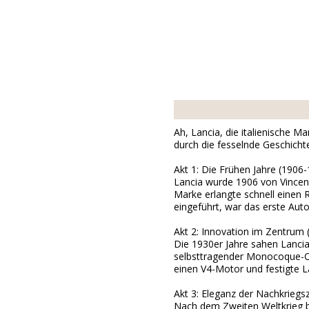
Ah, Lancia, die italienische M
durch die fesselnde Geschicht
Akt 1: Die Frühen Jahre (1906
Lancia wurde 1906 von Vincenz
Marke erlangte schnell einen 
eingeführt, war das erste Aut
Akt 2: Innovation im Zentrum 
Die 1930er Jahre sahen Lanci
selbsttragender Monocoque-Ch
einen V4-Motor und festigte La
Akt 3: Eleganz der Nachkriegs
Nach dem Zweiten Weltkrieg be