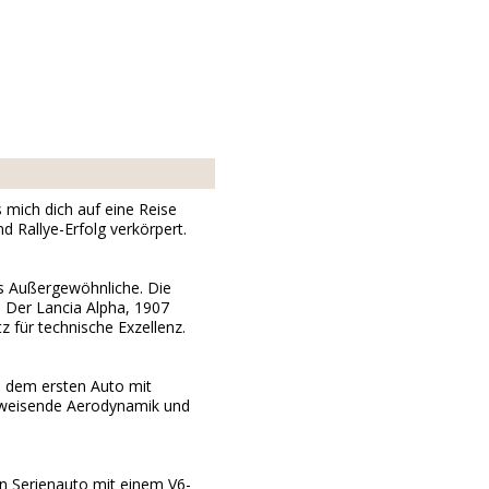
s mich dich auf eine Reise
 Rallye-Erfolg verkörpert.
as Außergewöhnliche. Die
. Der Lancia Alpha, 1907
 für technische Exzellenz.
, dem ersten Auto mit
egweisende Aerodynamik und
n Serienauto mit einem V6-