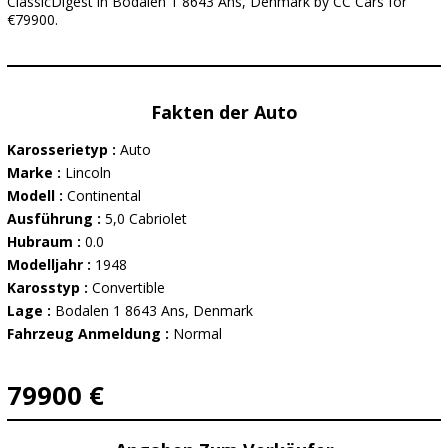
ClassicDigest in Bodalen 1 8643 Ans, Denmark by CC Cars for
€79900.
Fakten der Auto
Karosserietyp :
Auto
Marke :
Lincoln
Modell :
Continental
Ausführung :
5,0 Cabriolet
Hubraum :
0.0
Modelljahr :
1948
Karosstyp :
Convertible
Lage :
Bodalen 1 8643 Ans, Denmark
Fahrzeug Anmeldung :
Normal
79900 €