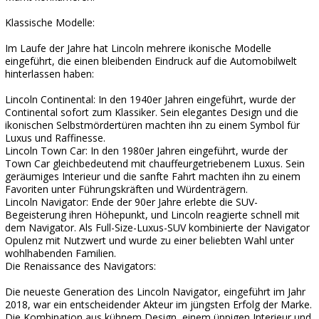
Klassische Modelle:
Im Laufe der Jahre hat Lincoln mehrere ikonische Modelle
eingeführt, die einen bleibenden Eindruck auf die Automobilwelt
hinterlassen haben:
Lincoln Continental: In den 1940er Jahren eingeführt, wurde der
Continental sofort zum Klassiker. Sein elegantes Design und die
ikonischen Selbstmördertüren machten ihn zu einem Symbol für
Luxus und Raffinesse.
Lincoln Town Car: In den 1980er Jahren eingeführt, wurde der
Town Car gleichbedeutend mit chauffeurgetriebenem Luxus. Sein
geräumiges Interieur und die sanfte Fahrt machten ihn zu einem
Favoriten unter Führungskräften und Würdenträgern.
Lincoln Navigator: Ende der 90er Jahre erlebte die SUV-
Begeisterung ihren Höhepunkt, und Lincoln reagierte schnell mit
dem Navigator. Als Full-Size-Luxus-SUV kombinierte der Navigator
Opulenz mit Nutzwert und wurde zu einer beliebten Wahl unter
wohlhabenden Familien.
Die Renaissance des Navigators:
Die neueste Generation des Lincoln Navigator, eingeführt im Jahr
2018, war ein entscheidender Akteur im jüngsten Erfolg der Marke.
Die Kombination aus kühnem Design, einem üppigen Interieur und