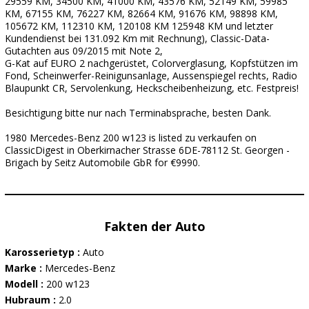
29559 KM, 34500 KM, 41000 KM, 43576 KM, 52149 KM, 59985
KM, 67155 KM, 76227 KM, 82664 KM, 91676 KM, 98898 KM,
105672 KM, 112310 KM, 120108 KM 125948 KM und letzter
Kundendienst bei 131.092 Km mit Rechnung), Classic-Data-
Gutachten aus 09/2015 mit Note 2,
G-Kat auf EURO 2 nachgerüstet, Colorverglasung, Kopfstützen im
Fond, Scheinwerfer-Reinigunsanlage, Aussenspiegel rechts, Radio
Blaupunkt CR, Servolenkung, Heckscheibenheizung, etc. Festpreis!
Besichtigung bitte nur nach Terminabsprache, besten Dank.
1980 Mercedes-Benz 200 w123 is listed zu verkaufen on
ClassicDigest in Oberkirnacher Strasse 6DE-78112 St. Georgen -
Brigach by Seitz Automobile GbR for €9990.
Fakten der Auto
Karosserietyp :
Auto
Marke :
Mercedes-Benz
Modell :
200 w123
Hubraum :
2.0