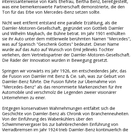
interessanterweise von Karls Ehefrau, Bertha Benz, bereitgestellt,
was eine bemerkenswerte Partnerschaft demonstrierte, die den
Ton für das Erbe von Mercedes-Benz setzen sollte.
Nicht weit entfernt entstand eine parallele Erzählung, als die
Daimler-Motoren-Gesellschaft, gegründet von Gottlieb Daimler
und Wilhelm Maybach, die Bühne betrat. Im Jahr 1901 enthüllten
sie ihr Auto unter dem mittlerweile berühmten Namen "Mercedes",
was auf Spanisch "Geschenk Gottes" bedeutet. Dieser Name
wurde auf das Auto auf Wunsch von Emil Jellineks Tochter
verliehen, dem Vertriebspartner der Daimler-Motoren-Gesellschaft.
Die Räder der Innovation wurden in Bewegung gesetzt.
Springen wir vorwärts ins Jahr 1926, ein entscheidendes Jahr, das
die Fusion von Daimler mit Benz & Cie. sah, was zur Geburt von
Daimler-Benz führte. Die Fusion führte zur Übernahme von
"Mercedes-Benz" als das renommierte Markenzeichen für ihre
Automobile und verschmolz die Legenden zweier visionärer
Unternehmen zu einer.
Entgegen konservativen Wahrnehmungen entfaltet sich die
Geschichte von Daimler-Benz als Chronik von Branchenneuheiten.
Von der Einführung des Wabenkühlers über den
Schwimmervergaser bis zur bahnbrechenden Einführung von
Vierradbremsen im Jahr 1924 trieb Daimler-Benz kontinuierlich die