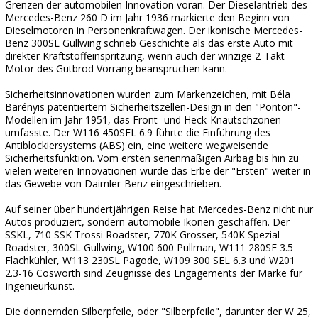
Grenzen der automobilen Innovation voran. Der Dieselantrieb des
Mercedes-Benz 260 D im Jahr 1936 markierte den Beginn von
Dieselmotoren in Personenkraftwagen. Der ikonische Mercedes-
Benz 300SL Gullwing schrieb Geschichte als das erste Auto mit
direkter Kraftstoffeinspritzung, wenn auch der winzige 2-Takt-
Motor des Gutbrod Vorrang beanspruchen kann.
Sicherheitsinnovationen wurden zum Markenzeichen, mit Béla
Barényis patentiertem Sicherheitszellen-Design in den "Ponton"-
Modellen im Jahr 1951, das Front- und Heck-Knautschzonen
umfasste. Der W116 450SEL 6.9 führte die Einführung des
Antiblockiersystems (ABS) ein, eine weitere wegweisende
Sicherheitsfunktion. Vom ersten serienmäßigen Airbag bis hin zu
vielen weiteren Innovationen wurde das Erbe der "Ersten" weiter in
das Gewebe von Daimler-Benz eingeschrieben.
Auf seiner über hundertjährigen Reise hat Mercedes-Benz nicht nur
Autos produziert, sondern automobile Ikonen geschaffen. Der
SSKL, 710 SSK Trossi Roadster, 770K Grosser, 540K Spezial
Roadster, 300SL Gullwing, W100 600 Pullman, W111 280SE 3.5
Flachkühler, W113 230SL Pagode, W109 300 SEL 6.3 und W201
2.3-16 Cosworth sind Zeugnisse des Engagements der Marke für
Ingenieurkunst.
Die donnernden Silberpfeile, oder "Silberpfeile", darunter der W 25,