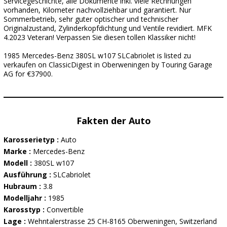
Servicegeschichte, alle Dokumente inkl. viele Rechnungen
vorhanden, Kilometer nachvollziehbar und garantiert. Nur
Sommerbetrieb, sehr guter optischer und technischer
Originalzustand, Zylinderkopfdichtung und Ventile revidiert. MFK
4.2023 Veteran! Verpassen Sie diesen tollen Klassiker nicht!
1985 Mercedes-Benz 380SL w107 SLCabriolet is listed zu
verkaufen on ClassicDigest in Oberweningen by Touring Garage
AG for €37900.
Fakten der Auto
Karosserietyp :
Auto
Marke :
Mercedes-Benz
Modell :
380SL w107
Ausführung :
SLCabriolet
Hubraum :
3.8
Modelljahr :
1985
Karosstyp :
Convertible
Lage :
Wehntalerstrasse 25 CH-8165 Oberweningen, Switzerland