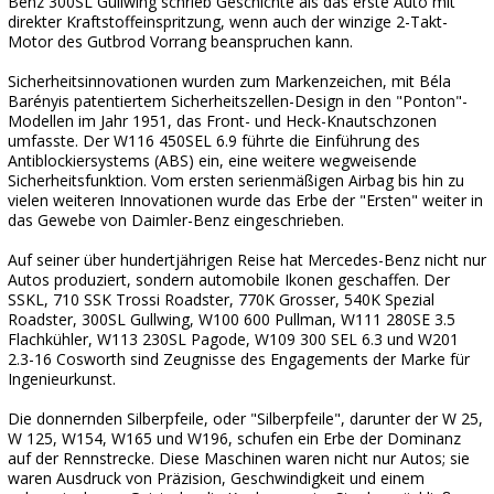
Benz 300SL Gullwing schrieb Geschichte als das erste Auto mit
direkter Kraftstoffeinspritzung, wenn auch der winzige 2-Takt-
Motor des Gutbrod Vorrang beanspruchen kann.
Sicherheitsinnovationen wurden zum Markenzeichen, mit Béla
Barényis patentiertem Sicherheitszellen-Design in den "Ponton"-
Modellen im Jahr 1951, das Front- und Heck-Knautschzonen
umfasste. Der W116 450SEL 6.9 führte die Einführung des
Antiblockiersystems (ABS) ein, eine weitere wegweisende
Sicherheitsfunktion. Vom ersten serienmäßigen Airbag bis hin zu
vielen weiteren Innovationen wurde das Erbe der "Ersten" weiter in
das Gewebe von Daimler-Benz eingeschrieben.
Auf seiner über hundertjährigen Reise hat Mercedes-Benz nicht nur
Autos produziert, sondern automobile Ikonen geschaffen. Der
SSKL, 710 SSK Trossi Roadster, 770K Grosser, 540K Spezial
Roadster, 300SL Gullwing, W100 600 Pullman, W111 280SE 3.5
Flachkühler, W113 230SL Pagode, W109 300 SEL 6.3 und W201
2.3-16 Cosworth sind Zeugnisse des Engagements der Marke für
Ingenieurkunst.
Die donnernden Silberpfeile, oder "Silberpfeile", darunter der W 25,
W 125, W154, W165 und W196, schufen ein Erbe der Dominanz
auf der Rennstrecke. Diese Maschinen waren nicht nur Autos; sie
waren Ausdruck von Präzision, Geschwindigkeit und einem