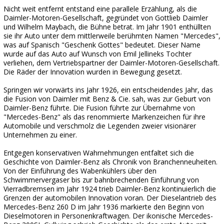
Nicht weit entfernt entstand eine parallele Erzählung, als die
Daimler-Motoren-Gesellschaft, gegründet von Gottlieb Daimler
und Wilhelm Maybach, die Bühne betrat. Im Jahr 1901 enthüllten
sie ihr Auto unter dem mittlerweile berühmten Namen "Mercedes",
was auf Spanisch "Geschenk Gottes" bedeutet. Dieser Name
wurde auf das Auto auf Wunsch von Emil Jellineks Tochter
verliehen, dem Vertriebspartner der Daimler-Motoren-Gesellschaft.
Die Räder der Innovation wurden in Bewegung gesetzt.
Springen wir vorwärts ins Jahr 1926, ein entscheidendes Jahr, das
die Fusion von Daimler mit Benz & Cie. sah, was zur Geburt von
Daimler-Benz führte. Die Fusion führte zur Übernahme von
"Mercedes-Benz" als das renommierte Markenzeichen für ihre
Automobile und verschmolz die Legenden zweier visionärer
Unternehmen zu einer.
Entgegen konservativen Wahrnehmungen entfaltet sich die
Geschichte von Daimler-Benz als Chronik von Branchenneuheiten.
Von der Einführung des Wabenkühlers über den
Schwimmervergaser bis zur bahnbrechenden Einführung von
Vierradbremsen im Jahr 1924 trieb Daimler-Benz kontinuierlich die
Grenzen der automobilen Innovation voran. Der Dieselantrieb des
Mercedes-Benz 260 D im Jahr 1936 markierte den Beginn von
Dieselmotoren in Personenkraftwagen. Der ikonische Mercedes-